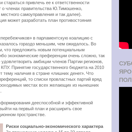
и стараться привлечь ее к ответственности
ет о членах правительства Ю.Тимошенко,
 местного самоуправления и так далее).
ция может разработать план противостояния
«перебежчиков» в парламентскую коалицию с
азалось гораздо меньшим, чем ожидалось. Во
ем, что предложить новым потенциальным
ибо экономические преференции очень сложно, так
 удовлетворить амбиции членов Партии регионов,
СУБ
и КПУ. Принятие государственного бюджета на 2010
ЯРО
т тему наличия в стране «лишних денег». Что
ПОЛ
преференций, то списки провластных партий вряд
 проходимых местах всех желающих из нынешних
.
с формирования дееспособной и эффективной
выйти на первый план и расширить свое
ционном пространстве.
Риски социально-экономического характера