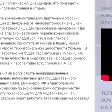
ше политических дивидендов, что приведет к
УКРА
 противостояния в стране;
ВИК
оле военно-политического притяжения России.
ЗАГ
нции В.Януковича от многовекторности внешней
 остаться лишь декларирование намерений. При
не властной вертикали украинско-российские
ительно охладиться, что в комплексе с
 военного присутствия России в Крыму может
 угрозу территориальной целостности Украины. В
 вероятно, не будет рассматривать Украину как
та на членство в содружестве на среднесрочную
также и перспективы вступления в НАТО;
шениями могут стоять неафишированные
иально небезопасные для государственного
данным СМИ, Минэнерго РФ и Минтопэнерго
комиссию по экономическому сотрудничеству
ТЕЛ
оту по консорциуму для модернизации ГТС
 реально будет работать этот консорциум остается
ХОЧ
НА 