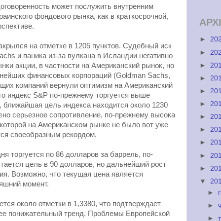
договоренность может послужить внутренним
раинского фондового рынка, как в краткосрочной,
АРХ
рспективе.
►
20
акрылся на отметке в 1205 пунктов. Судебный иск
►
20
achs и паника из-за вулкана в Исландии негативно
►
20
нки акции, в частности на Американский рынок, но
пнейших финансовых корпораций (Goldman Sachs,
►
20
едущих компаний вернули оптимизм на Американский
►
20
ого индекс S&P по-прежнему торгуется выше
►
20
в, ближайшая цель индекса находится около 1230
чено серьезное сопротивление, по-прежнему высока
►
20
 которой на Американском рынке не было вот уже
►
20
тся своеобразным рекордом.
►
20
ня торгуется по 86 долларов за баррель, по-
►
20
тается цель в 90 долларов, но дальнейший рост
►
20
я. Возможно, что текущая цена является
▼
20
яшний момент.
►
ется около отметки в 1,3380, что подтверждает
►
ее понижательный тренд. Проблемы Европейской
►