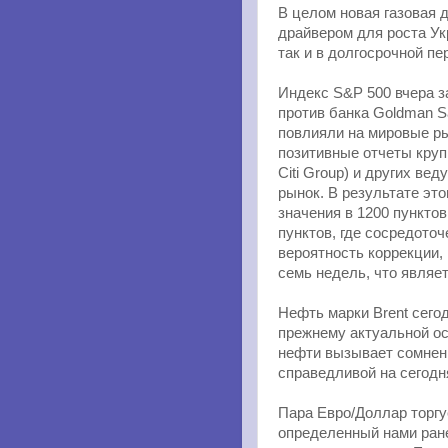
В целом новая газовая 
драйвером для роста Ук
так и в долгосрочной пе
Индекс S&P 500 вчера з
против банка Goldman S
повлияли на мировые ры
позитивные отчеты кру
Citi Group) и других в
рынок. В результате эт
значения в 1200 пункто
пунктов, где сосредото
вероятность коррекции,
семь недель, что являе
Нефть марки Brent сегод
прежнему актуальной ос
нефти вызывает сомнени
справедливой на сегодн
Пара Евро/Доллар торгу
определенный нами ран