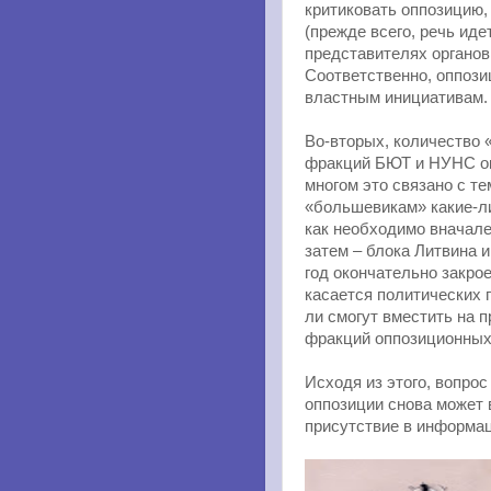
критиковать оппозицию, 
(прежде всего, речь ид
представителях органов
Соответственно, оппози
властным инициативам.
Во-вторых, количество 
фракций БЮТ и НУНС ок
многом это связано с т
«большевикам» какие-л
как необходимо вначале
затем – блока Литвина 
год окончательно закрое
касается политических 
ли смогут вместить на
фракций оппозиционных
Исходя из этого, вопро
оппозиции снова может 
присутствие в информа