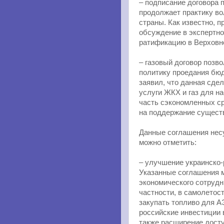
– подписание договора
продолжает практику во
страны. Как известно, п
обсуждение в экспертно
ратификацию в Верховн
– газовый договор позв
политику проедания бю
заявил, что данная сде
услуги ЖКХ и газ для на
часть сэкономленных с
на поддержание сущест
Данные соглашения несу
можно отметить:
– улучшение украинско-
Указанные соглашения м
экономического сотрудн
частности, в самолетос
закупать топливо для А
российские инвестиции 
также расширение досту