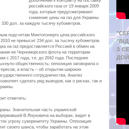
дополнения к контракту на поставку
российского газа от 19 января 2009
года, которые предусматривают
снижение цены на газ для Украины
в 330 дол. за каждую тысячу кубометров.
"СЕ
ным подсчетам Минтопэнерго цена российского
"ВІ
 2010 не превысит 234 дол. за тысячу кубометров.
дка на газ предоставляется Россией в обмен на
З С
ания ее Черноморского флота на территории
ДОЙ
ая с 2017 года, т.е. до 2042 года. Последнее
ыхнуло общественность: оппозиция заговорила о
ересов, а власть – об открытии широких
сударственного сотрудничества. Анализ
зволяет сделать ряд выводов, как о рисках, так и
краины.
оит отметить:
траны. Значительная часть украинской
державшей В.Януковича на выборах, видит в
тях угрозу суверенитету Украины. Оппозиция
тит своего шанса, чтобы заработать на этом