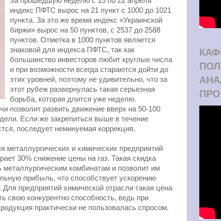
За прошедшую неделю с 15 по 22 апреля
индекс ПФТС вырос на 21 пункт с 1000 до 1021
пункта. За это же время индекс «Украинской
биржи» вырос на 50 пунктов, с 2537 до 2588
пунктов. Отметка в 1000 пунктов является
знаковой для индекса ПФТС, так как
КАФ
большинство инвесторов любит круглые числа
ПОЛ
и при возможности всегда стараются дойти до
АНА
этих уровней, поэтому не удивительно, что за
этот рубеж развернулась такая серьезная
ПРО
борьба, которая длится уже неделю.
и позволит развить движение вверх на 50-100
дели. Если же закрепиться выше в течение
стся, последует неминуемая коррекция.
я металлургических и химических предприятий
рает 30% снижение цены на газ. Такая скидка
ь металлургическим комбинатам и позволит им
льную прибыль, что способствует ускорению
 Для предприятий химической отрасли такая цена
ть свою конкурентно способность, ведь при
 продукция практически не пользовалась спросом.