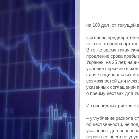
на 100 дол. от текущей 
Согласно предваритель
газа во втором квартале
В то же время такая ски
продление срока пребыв
Украины на 25 лет, начин
условие серьезно вскол
сдаче национальных инт
возможностей для межго
указанных соглашений по
о преимуществах для У
Из очевидных рисков ст
– углубление раскола с
общественности, не под
указанных договореннос
вероятнее всего не упус