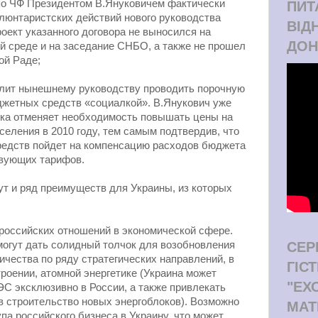
 по ЧФ Президентом В.Януковичем фактически
ПИТ
люнтаристских действий нового руководства
ВІД
роект указанного договора не выносился на
ДОН
й среде и на заседание СНБО, а также не прошел
ой Раде;
олит нынешнему руководству проводить порочную
джетных средств «социалкой». В.Янукович уже
лка отменяет необходимость повышать цены на
селения в 2010 году, тем самым подтвердив, что
редств пойдет на компенсацию расходов бюджета
вующих тарифов.
т и ряд преимуществ для Украины, из которых
российских отношений в экономической сфере.
огут дать солидный толчок для возобновления
СЕР
ичества по ряду стратегических направлений, в
ГІС
троении, атомной энергетике (Украина может
"ЕХ
ЭС эксклюзивно в России, а также привлекать
в строительство новых энергоблоков). Возможно
МАТ
па российского бизнеса в Украину, что может