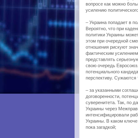
вопросе как можно боль
усилению политического
– Украина попадает в п
Вероятно, что при каде
политики Украины может
этом при очередной сме
отношения рискуют знач
фактическим усилением
представлять серьезную
свою очередь Евросоюз,
потенциального кандида
перспективу. Сужаются 
– за указанными согла
договоренности, потенц
суверенитета. Так, по 
Украины через Межправ
интенсифицировали раб
Украины. В каком ключе
пока загадкой;