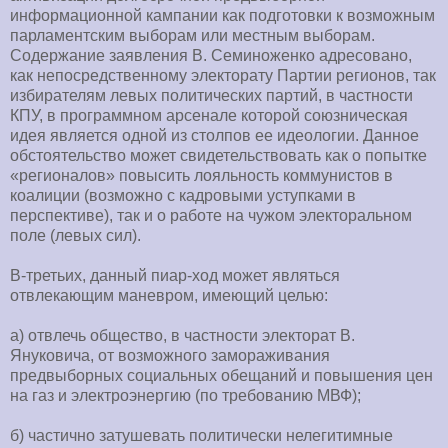
информационной кампании как подготовки к возможным
парламентским выборам или местным выборам.
Содержание заявления В. Семиноженко адресовано,
как непосредственному электорату Партии регионов, так
избирателям левых политических партий, в частности
КПУ, в программном арсенале которой союзническая
идея является одной из столпов ее идеологии. Данное
обстоятельство может свидетельствовать как о попытке
«регионалов» повысить лояльность коммунистов в
коалиции (возможно с кадровыми уступками в
перспективе), так и о работе на чужом электоральном
поле (левых сил).
В-третьих, данный пиар-ход может являться
отвлекающим маневром, имеющий целью:
а) отвлечь общество, в частности электорат В.
Януковича, от возможного замораживания
предвыборных социальных обещаний и повышения цен
на газ и электроэнергию (по требованию МВФ);
б) частично затушевать политически нелегитимные