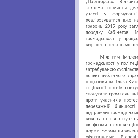
„Партнерство „Відкрит
зокрема сприяння діяль
участі у формуванн
реалізовуватися вже н
травень 2015 року зап
порядку Кабінетові М
громадськості у проце
вирішенні питань місце
Між тим імплеме
громадськості у політи
затребуваною суспільст
аспект публічного упр
ініціативи ім. Ілька Ку
соціології провів опит
спонукали громадян вий
проти учасників протес
переважній більшост
підтримані громадянами
виконують своїх функці
як форми неконвенціон
норми форми вираження
ефективними. Відпов