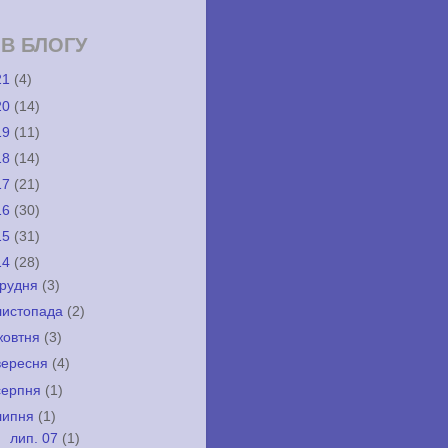
ІВ БЛОГУ
21
(4)
20
(14)
19
(11)
18
(14)
17
(21)
16
(30)
15
(31)
14
(28)
грудня
(3)
листопада
(2)
жовтня
(3)
вересня
(4)
серпня
(1)
липня
(1)
▼
лип. 07
(1)