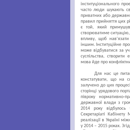
інституціонального про
часто люди шукають св
приватних або державни
правил прийняття цих р
є той, який примушув
створюватиме ситуацію,
впливу, щоб нав'язати 
іншим. Інституційне пр
може відбуватися за уч
суспільства, створити
мова йде про конфліктни
Для нас це пита
констатувати, що на с
залучено до цих процесі
сторінці урядового порт
півроку нормативно-п
державної влади з гро
2014 року відбулось 
Секретаріаті Кабінету 
реалізації в Україні мі
у 2014 – 2015 роках. Згід