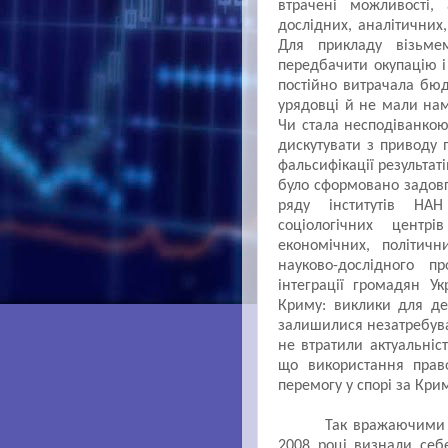
втрачені можливості
дослідних, аналітичних,
Для прикладу візьм
передбачити окупацію і
постійно витрачала бюд
урядовці й не мали нам
Чи стала несподіванко
дискутувати з приводу 
фальсифікації результатів
було сформовано задовго
ряду інститутів НАН 
соціологічних центр
економічних, політичн
науково-дослідного пр
інтеграції громадян У
Криму: виклики для де
залишилися незатребува
не втратили актуальніс
що використання прав
перемогу у спорі за Кри
Так вражаючими є
2008 році
визнали себ