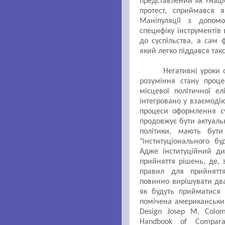
представлений як «наці
протест, сприймався 
Маніпуляції з допомо
специфіку інструментів
до суспільства, а сам 
який легко піддався так
Негативні уроки 
розуміння стану проце
місцевої політичної е
інтегровано у взаємоді
процеси оформлення су
продовжує бути актуальн
політики, мають бути
"інституціонального бу
Адже інституційний д
прийняття рішень, де, 
правил для прийняття
повинно вирішувати два
як будуть прийматися 
помічена американським
Design Josep M. Colome
Handbook of Comparat