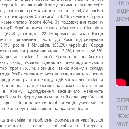
ПИТ
як серед інших жителів Криму такими вважали себе
ВІД
 українське громадянство на інше 54,7% росіян
, хто не зробив би цього), 38,7% українців (проти
ДОН
имських татар (проти 46%). За подовження терміну
иторії України висловилися абсолютна більшість
ть (62%) українців і 28,4% кримських татар. Вихід
їни і приєднання його до Росії підтримувала
5,9%) росіян і більшість (55,2%) українців. Серед
рспективу підтримували лише 13,8%, проти — 68,5%.
,1% росіян хотіли б, щоб Крим став російською
єю у складі України. Однак цю ідею підтримували
тар (проти 75,5%). Позицію «вихід Криму зі складу
ого до Росії» очевидно можна розцінювати як певну
 продемонструвати незгоду з діями влади, оскільки
омадянства значно менше по зрізах всіх етнічних
ть в Криму.
Дослідження засвідчило наявність
роблем із формуванням та стійкістю української
СЕР
, п
ри всій неоднозначності ситуації, умовами за
ГІС
ири могли бути реалізовані на практиці були:
"ЕХ
бка динаміка та проблеми формування української
МАТ
ентичності, в основі якої спільність інтересів,