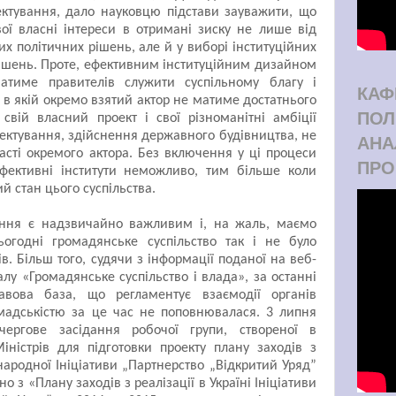
ектування, дало науковцю підстави зауважити, що
ої власні інтереси в отримані зиску не лише від
х політичних рішень, але й у виборі інституційних
ішень. Проте, ефективним інституційним дизайном
атиме правителів служити суспільному благу і
КАФ
 в якій окремо взятий актор не матиме достатнього
ПОЛ
свій власний проект і свої різноманітні амбіції
оектування, здійснення державного будівництва, не
АНА
асті окремого актора. Без включення у ці процеси
ПРО
 ефективні інститути неможливо, тим більше коли
й стан цього суспільства.
ння є надзвичайно важливим і, на жаль, маємо
ьогодні громадянське суспільство так і не було
в. Більш того, судячи з інформації поданої на веб-
алу «Громадянське суспільство і влада», за останні
равова база, що регламентує взаємодії органів
мадськістю за це час не поповнювалася. 3 липня
чергове засідання робочої групи, створеної в
Міністрів для підготовки проекту плану заходів з
жнародної Ініціативи „Партнерство „Відкритий Уряд”
но з «Плану заходів з реалізації в Україні Ініціативи