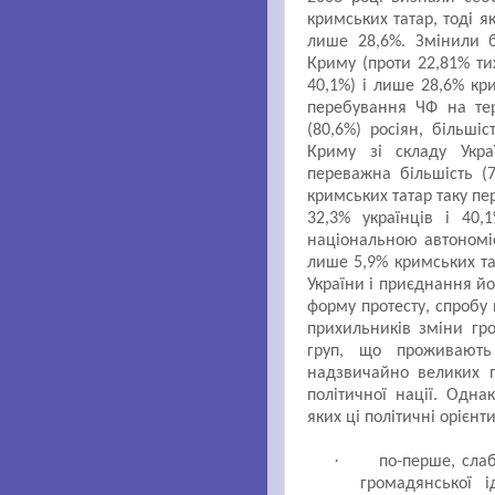
кримських татар, тоді 
лише 28,6%. Змінили б
Криму (проти 22,81% тих
40,1%) і лише 28,6% кр
перебування ЧФ на тер
(80,6%) росіян, більшіс
Криму зі складу Укра
переважна більшість (7
кримських татар таку пе
32,3% українців і 40
національною автономі
лише 5,9% кримських та
України і приєднання й
форму протесту, спробу
прихильників зміни гр
груп, що проживаю
надзвичайно великих п
політичної нації. Однак
яких ці політичні орієнт
·
по-перше, сла
громадянської ід