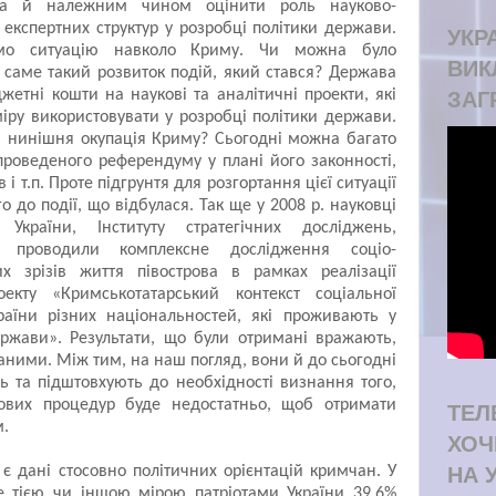
, а й належним чином оцінити роль науково-
 експертних структур у розробці політики держави.
УКРА
емо ситуацію навколо Криму. Чи можна було
ВИК
 саме такий розвиток подій, який стався? Держава
жетні кошти на наукові та аналітичні проекти, які
ЗАГ
іру використовувати у розробці політики держави.
ю нинішня окупація Криму? Сьогодні можна багато
проведеного референдуму у плані його законності,
 і т.п. Проте підгрунтя для розгортання цієї ситуації
 до події, що відбулася. Так ще у 2008 р. науковці
України, Інституту стратегічних досліджень,
ів проводили комплексне дослідження соціо-
их зрізів життя півострова в рамках реалізації
оекту «Кримськотатарський контекст соціальної
країни різних національностей, які проживають у
ржави». Результати, що були отримані вражають,
ними. Між тим, на наш погляд, вони й до сьогодні
ть та підштовхують до необхідності визнання того,
ових процедур буде недостатньо, щоб отримати
ТЕЛ
м.
ХОЧ
 дані стосовно політичних орієнтацій кримчан. У
НА 
е тією чи іншою мірою патріотами України 39,6%