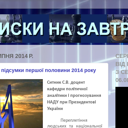
ПНЯ 2014 Р.
СЕР
ВІД
: підсумки першої половини 2014 року
З С
06.0
Ситник С.В. доцент
кафедри політичної
аналітики
і прогнозування
НАДУ при Президентові
України
Переплетіння
людських та національної