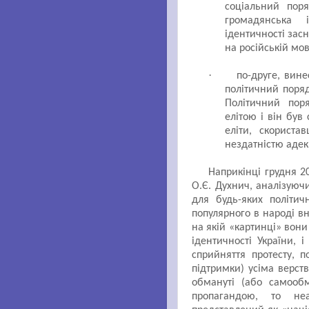
соціальний пор
громадянська 
ідентичності зас
на російській мов
·
по-друге, вине
політичний поря
Політичний пор
елітою і він був
еліти, скориста
нездатністю адек
Наприкінці грудня 2
О.Є. Духнич, аналізуюч
для будь-яких політич
популярного в народі вн
на якій «картинці» вони 
ідентичності України, 
сприйняття протесту, п
підтримки) усіма верств
обмануті (або самооб
пропагандою, то не