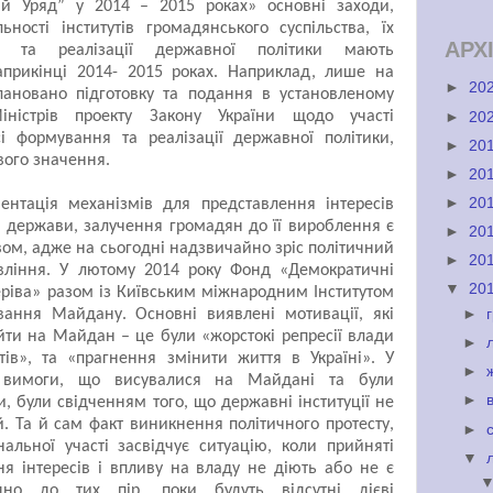
ий Уряд” у 2014 – 2015 роках» основні заходи,
ності інститутів громадянського суспільства, їх
АРХ
і та реалізації державної політики мають
априкінці 2014- 2015 роках. Наприклад, лише на
►
20
лановано підготовку та подання в установленому
іністрів проекту Закону України щодо участі
►
20
сі формування та реалізації державної політики,
►
20
вого значення.
►
20
►
20
нтація механізмів для представлення інтересів
ці держави, залучення громадян до її вироблення є
►
20
вом, адже на сьогодні надзвичайно зріс політичний
►
20
авління. У лютому 2014 року Фонд «Демократичні
▼
20
черіва» разом із Київським міжнародним Інститутом
►
ування Майдану. Основні виявлені мотивації, які
ти на Майдан – це були «жорстокі репресії влади
►
тів», та «прагнення змінити життя в Україні». У
►
і вимоги, що висувалися на Майдані та були
►
, були свідченням того, що державні інституції не
й. Та й сам факт виникнення політичного протесту,
►
альної участі засвідчує ситуацію, коли прийняті
▼
 інтересів і впливу на владу не діють або не є
ідно до тих пір, поки будуть відсутні дієві