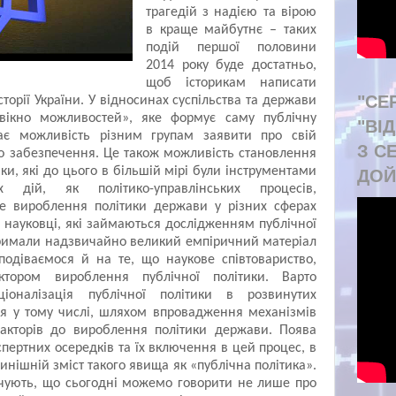
трагедій з надією та вірою
в краще майбутнє – таких
подій першої половини
2014 року буде достатньо,
щоб історикам написати
"СЕ
сторії України. У відносинах суспільства та держави
вікно можливостей», яке формує саму публічну
"ВІ
дає можливість різним групам заявити про свій
З С
го забезпечення. Це також можливість становлення
ики, які до цього в більшій мірі були інструментами
ДОЙ
их дій, як політико-управлінських процесів,
не вироблення політики держави у різних сферах
ж науковці, які займаються дослідженням публічної
тримали надзвичайно великий емпіричний матеріал
сподіваємося й на те, що наукове співтовариство,
ктором вироблення публічної політики. Варто
ціоналізація публічної політики в розвинутих
ся у тому числі, шляхом впровадження механізмів
акторів до вироблення політики держави. Поява
спертних осередків та їх включення в цей процес, в
нинішній зміст такого явища як «публічна політика».
ідчують, що сьогодні можемо говорити не лише про