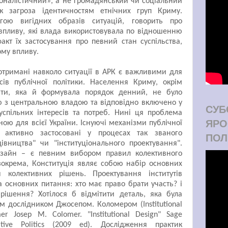
оналістичний», а не громадянський чи соціальний
як загроза ідентичностям етнічних груп Криму.
гою вигідних образів ситуацій, говорить про
 впливу, які влада використовувала по відношенню
факт їх застосування про певний стан суспільства,
ому впливу.
отримані навколо ситуації в АРК є важливими для
сів публічної політики. Населення Криму, окрім
літи, яка й формувала порядок денний, не було
ю з центральною владою та відповідно включено у
СУБ
спільних інтересів та потреб. Нині ця проблема
ЯРО
ою для всієї України. І
снуючі механізми публічної
 активно застосовані у процесах так званого
ПОЛ
дівництва" чи "інституціонального проектування".
изайн – є певним вибором правил колективного
зокрема, Конституція являє собою набір основних
 колективних рішень. Проектування інститутів
 основних питання: хто має право брати участь? і
рішення? Хотілося б відмітити деталь, яка була
 дослідником Джосепом. Коломером (Institutional
r Josep M. Colomer. "Institutional Design" Sage
ive Politics (2009 ed). Дослідження практик