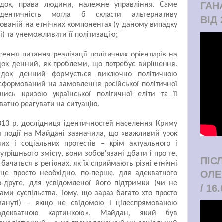
ГАН
ядок, права людини, належне управління. Саме
ідентичність могла б скласти альтернативу
ВІД 
нованій на етнічних компонентах (у даному випадку
і) та унеможливити її політизацію;
сення питання реалізації політичних орієнтирів на
док денний, як проблеми, що потребує вирішення.
ядок денний формується виключно політичною
 сформований на замовлення російської політичної
вшись кризою української політичної еліти та її
ватно реагувати на ситуацію.
013 р. дослідниця ідентичностей населення Криму
и події на Майдані зазначила, що «важливий урок
них і соціальних протестів – крім актуального і
утрішнього змісту, вони зобов'язані дбати і про те,
ПІС
бачаться в регіонах, як їх сприймають різні етнічні
ОЛЕ
і це просто необхідно, по-перше, для адекватного
о-друге, для усвідомленої його підтримки (чи не
/ 16
ами суспільства. Тому, що зараз багато хто просто
мануті) – якщо не свідомою і цілеспрямованою
адекватною картинкою». Майдан, який був