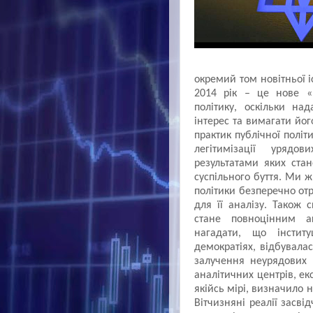
окремий том новітньої і
2014 рік – це нове «
політику, оскільки на
інтерес та вимагати йо
практик публічної політ
легітимізації урядов
результатами яких ста
суспільного буття. Ми 
політики безперечно о
для її аналізу. Також 
стане повноцінним а
нагадати, що інститу
демократіях, відбувала
залучення неурядових 
аналітичних центрів, ек
якійсь мірі, визначило 
Вітчизняні реалії засв