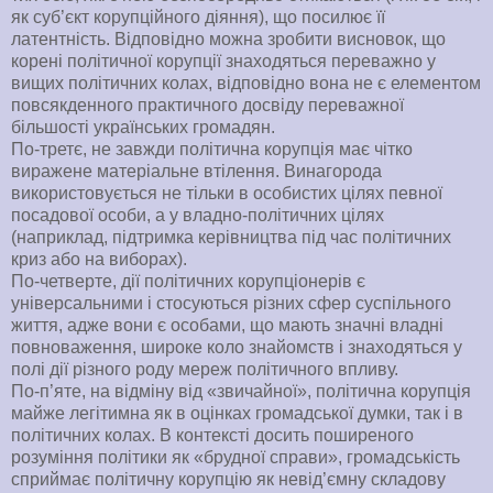
як суб’єкт корупційного діяння), що посилює її
латентність. Відповідно можна зробити висновок, що
корені політичної корупції знаходяться переважно у
вищих політичних колах, відповідно вона не є елементом
повсякденного практичного досвіду переважної
більшості українських громадян.
По-третє, не завжди політична корупція має чітко
виражене матеріальне втілення. Винагорода
використовується не тільки в особистих цілях певної
посадової особи, а у владно-політичних цілях
(наприклад, підтримка керівництва під час політичних
криз або на виборах).
По-четверте, дії політичних корупціонерів є
універсальними і стосуються різних сфер суспільного
життя, адже вони є особами, що мають значні владні
повноваження, широке коло знайомств і знаходяться у
полі дії різного роду мереж політичного впливу.
По-п’яте, на відміну від «звичайної», політична корупція
майже легітимна як в оцінках громадської думки, так і в
політичних колах. В контексті досить поширеного
розуміння політики як «брудної справи», громадськість
сприймає політичну корупцію як невід’ємну складову