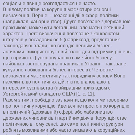
соціальне явище розглядається не часто.
В цілому політична корупція має чотири основні
визначення. Перше – незаконні дії в сфері політики
(наприклад, хабарництво). Друге пов’язане з державною
практикою, може бути легальним, але мати неетичний
характер. Третє визначення пов’язане з конфліктом
інтересів у посадових осіб (наприклад, представник
законодавчої влади, що володіє певними бізнес-
активами, використовує свій голос для підтримки рішень,
що сприяють функціонуванню саме його бізнесу –
найбільш застосовувана практика в Україні – так зване
кулуарне лобіювання бізнес-інтересів). Четверте
визначення має як етичну, так і юридичну основу. Воно
належить до політичних дій, які не відповідають
інтересам суспільства (найкращим прикладом є
Уотергейтський скандал в США) [1, с. 11].
Разом з тим, необхідно зазначити, що коли ми говоримо
про політичну корупцію, йдеться не просто про корупцію
в політичній (державній) сфері, або хабарництво
державних чиновників і партійних діячів. Корупція стає
політичною в тому сенсі, що саме політичні структури
роблять можливими або часто вимагають корупційних