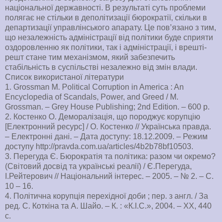
національної державності. В результаті суть проблеми
полягає не стільки в деполітизації бюрократії, скільки в
департизації управлінського апарату. Це пов’язано з тим,
що незалежність адміністрації від політики буде сприяти
оздоровленню як політики, так і адміністрації, і врешті-
решт стане тим механізмом, який забезпечить
стабільність в суспільстві незалежно від змін влади.
Список використаної літератури
1. Grossman M. Political Corruption in America : An
Encyclopedia of Scandals, Power, and Greed / M.
Grossman. – Grey House Publishing; 2nd Edition. – 600 р.
2. Костенко О. Деморалізація, що породжує корупцію
[Електронний ресурс] / О. Костенко // Українська правда.
– Електронні дані. – Дата доступу: 18.12.2009. – Режим
доступу http://pravda.com.ua/articles/4b2b78bf10503.
3. Перегуда Є. Бюрократія та політика: разом чи окремо?
(Світовий досвід та українські реалії) / Є.Перегуда,
І.Рейтерович // Національний інтерес. – 2005. – № 2. – С.
10 – 16.
4. Політична корупція перехідної доби ; пер. з англ. / За
ред. С. Коткіна та А. Шайо. – К. : «К.І.С.», 2004. – ХХ, 440
с.