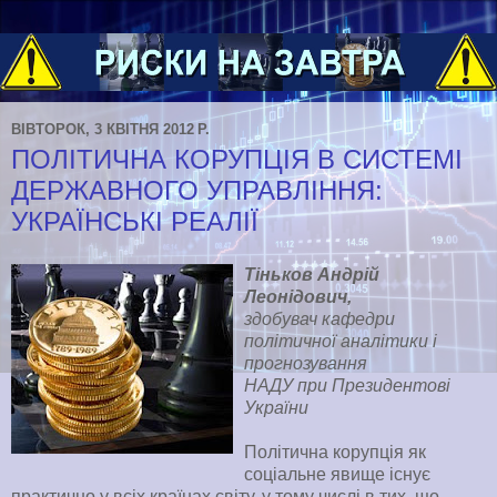
ВІВТОРОК, 3 КВІТНЯ 2012 Р.
ПОЛІТИЧНА КОРУПЦІЯ В СИСТЕМІ
ДЕРЖАВНОГО УПРАВЛІННЯ:
УКРАЇНСЬКІ РЕАЛІЇ
Тіньков Андрій
Леонідович,
здобувач кафедри
політичної аналітики і
прогнозування
НАДУ при Президентові
України
Політична корупція як
соціальне явище існує
практично у всіх країнах світу, у тому числі в тих, що