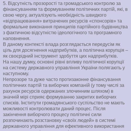
5. Відсутність прозорості та громадського контролю за
фінансуванням та формуванням політичних партій, які, в
свою чергу, актуалізують необхідність швидкого
«відпрацювання» витрачених ресурсів «спонсорів» та
формальне виконання принципів партійного будівництва
з фактичною відсутністю ідеологічного та програмного
наповнення.
В даному контексті влада розглядається передусім як
ціль для досягнення надприбутків, а політична корупція –
як своєрідний інструмент здобуття цих надприбутків.
На нашу думку, основні рівні впливу політичної корупції
на систему державного управління України полягають у
наступному.
Непрозоре та дуже часто протизаконне фінансування
політичних партій та виборчих компаній (у тому числі за
рахунок ресурсів одержаних злочинним шляхом) в
значній мірі сприяє формуванню закритих виборчих
списків. Інститути громадянського суспільство не мають
можливості контролювати даний процес. Після
закінчення виборчого процесу політичні сили
розпочинають розстановку «своїх людей» в системі
державного управління для ефективного використання