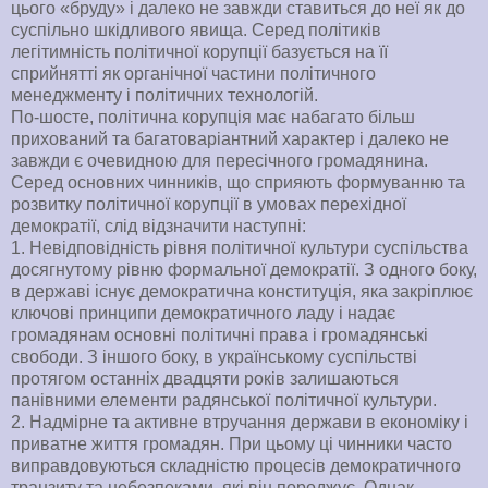
цього «бруду» і далеко не завжди ставиться до неї як до
суспільно шкідливого явища. Серед політиків
легітимність політичної корупції базується на її
сприйнятті як органічної частини політичного
менеджменту і політичних технологій.
По-шосте, політична корупція має набагато більш
прихований та багатоваріантний характер і далеко не
завжди є очевидною для пересічного громадянина.
Серед основних чинників, що сприяють формуванню та
розвитку політичної корупції в умовах перехідної
демократії, слід відзначити наступні:
1. Невідповідність рівня політичної культури суспільства
досягнутому рівню формальної демократії. З одного боку,
в державі існує демократична конституція, яка закріплює
ключові принципи демократичного ладу і надає
громадянам основні політичні права і громадянські
свободи. З іншого боку, в українському суспільстві
протягом останніх двадцяти років залишаються
панівними елементи радянської політичної культури.
2. Надмірне та активне втручання держави в економіку і
приватне життя громадян. При цьому ці чинники часто
виправдовуються складністю процесів демократичного
транзиту та небезпеками, які він породжує. Однак