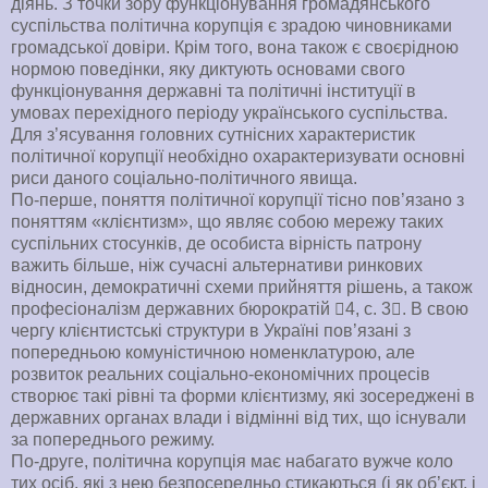
діянь. З точки зору функціонування громадянського
суспільства політична корупція є зрадою чиновниками
громадської довіри. Крім того, вона також є своєрідною
нормою поведінки, яку диктують основами свого
функціонування державні та політичні інституції в
умовах перехідного періоду українського суспільства.
Для з’ясування головних сутнісних характеристик
політичної корупції необхідно охарактеризувати основні
риси даного соціально-політичного явища.
По-перше, поняття політичної корупції тісно пов’язано з
поняттям «клієнтизм», що являє собою мережу таких
суспільних стосунків, де особиста вірність патрону
важить більше, ніж сучасні альтернативи ринкових
відносин, демократичні схеми прийняття рішень, а також
професіоналізм державних бюрократій 4, с. 3. В свою
чергу клієнтистські структури в Україні пов’язані з
попередньою комуністичною номенклатурою, але
розвиток реальних соціально-економічних процесів
створює такі рівні та форми клієнтизму, які зосереджені в
державних органах влади і відмінні від тих, що існували
за попереднього режиму.
По-друге, політична корупція має набагато вужче коло
тих осіб, які з нею безпосередньо стикаються (і як об’єкт, і