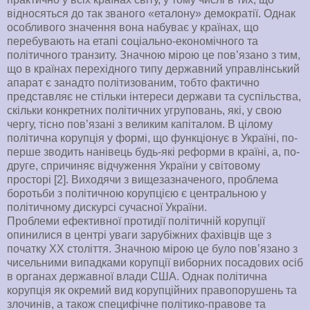
відносяться до так званого «еталону» демократії. Однак
особливого значення вона набуває у країнах, що
перебувають на етапі соціально-економічного та
політичного транзиту. Значною мірою це пов’язано з тим,
що в країнах перехідного типу державний управлінський
апарат є занадто політизованим, тобто фактично
представляє не стільки інтереси держави та суспільства,
скільки конкретних політичних угруповань, які, у свою
чергу, тісно пов’язані з великим капіталом. В цілому
політична корупція у формі, що функціонує в Україні, по-
перше зводить нанівець будь-які реформи в країні, а, по-
друге, спричиняє відчуження України у світовому
просторі [2]. Виходячи з вищезазначеного, проблема
боротьби з політичною корупцією є центральною у
політичному дискурсі сучасної України.
Проблеми ефективної протидії політичній корупції
опинилися в центрі уваги зарубіжних фахівців ще з
початку ХХ століття. Значною мірою це було пов’язано з
чисельними випадками корупції виборних посадових осіб
в органах державної влади США. Однак політична
корупція як окремий вид корупційних правопорушень та
злочинів, а також специфічне політико-правове та