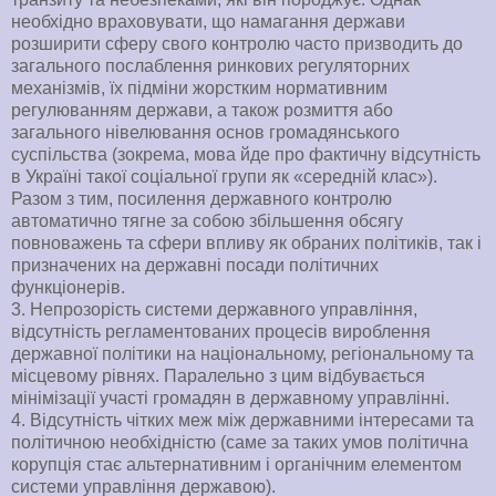
необхідно враховувати, що намагання держави
розширити сферу свого контролю часто призводить до
загального послаблення ринкових регуляторних
механізмів, їх підміни жорстким нормативним
регулюванням держави, а також розмиття або
загального нівелювання основ громадянського
суспільства (зокрема, мова йде про фактичну відсутність
в Україні такої соціальної групи як «середній клас»).
Разом з тим, посилення державного контролю
автоматично тягне за собою збільшення обсягу
повноважень та сфери впливу як обраних політиків, так і
призначених на державні посади політичних
функціонерів.
3. Непрозорість системи державного управління,
відсутність регламентованих процесів вироблення
державної політики на національному, регіональному та
місцевому рівнях. Паралельно з цим відбувається
мінімізації участі громадян в державному управлінні.
4. Відсутність чітких меж між державними інтересами та
політичною необхідністю (саме за таких умов політична
корупція стає альтернативним і органічним елементом
системи управління державою).