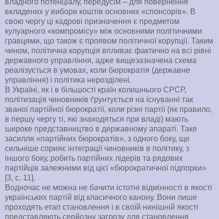
владного потенціалу, передусім – для повернення
вкладених у вибори коштів основних «спонсорів». В
свою чергу ці кадрові призначення є предметом
кулуарного «компромісу» між основними політичними
гравцями, що також є проявом політичної корупції. Таким
чином, політична корупція впливає фактично на всі рівні
державного управління, адже вищезазначена схема
реалізується в умовах, коли бюрократія (державне
управління) і політика нерозділені.
В Україні, як і в більшості країн колишнього СРСР,
політизація чиновників ґрунтується на існуванні так
званої партійної бюрократії, коли різні партії (як правило,
в першу чергу ті, які знаходяться при владі) мають
широке представництво в державному апараті. Таке
засилля «партійних бюрократів», з одного боку, ще
сильніше сприяє інтеграції чиновників в політику, з
іншого боку, робить партійних лідерів та рядових
партійців залежними від цієї «бюрократичної підпорки»
[3, с. 11].
Водночас не можна не бачити істотні відмінності в якості
українських партій від класичного канону. Вони лише
проходять етап становлення і в своїй нинішній якості
представляють серйозну загрозу для становлення