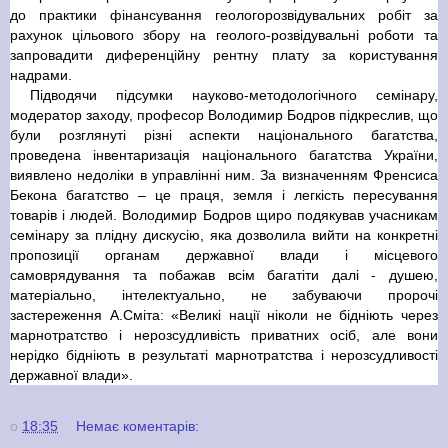
до практики фінансування геологорозвідувальних робіт за
рахунок цільового збору на геолого-розвідувальні роботи та
запровадити диференційну рентну плату за користування
надрами.
Підводячи підсумки науково-методологічного семінару,
модератор заходу, професор Володимир Бодров підкреслив, що
були розглянуті різні аспекти національного багатства,
проведена інвентаризація національного багатства України,
виявлено недоліки в управлінні ним. За визначенням Френсиса
Бекона багатство – це праця, земля і легкість пересування
товарів і людей. Володимир Бодров щиро подякував учасникам
семінару за плідну дискусію, яка дозволила вийти на конкретні
пропозиції органам державної влади і місцевого
самоврядування та побажав всім багатіти далі - душею,
матеріально, інтелектуально, не забуваючи пророчі
застереження А.Сміта: «Великі нації ніколи не бідніють через
марнотратство і нерозсудливість приватних осіб, але вони
нерідко бідніють в результаті марнотратства і нерозсудливості
державної влади».
о
18:35
Немає коментарів: