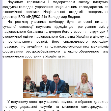
Науковим керівником і модератором заходу виступив
завідувач кафедри управління національним господарством та
економічної політики Національної академії, генеральний
директор ВГО «ІНДЕКС 21» Володимир Бодров.
На розгляд учасників семінару були винесені питання
сучасної еволюції наукових підходів до трактування змісту
національного багатства та джерел його утворення, структури й
економічної оцінки національного багатства України в цілому та
у регіональному розрізі, його справедливого розподілу,
правових, інституційних та фінансово-економічних механізмів
формування ресурсозберігаючого та екологобезпечного типу
економічного зростання в Україні та ін.
У вступному слові до учасників наукового зібрання директор
Інституту державної служби та місцевого самоврядування