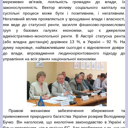
мережевих зв’язків, лояльність громадян до влади, їх
законослухняність. Вектор впливу соціального капіталу на
суспільні процеси може бути і позитивним, і негативним.
Негативний вплив проявляється у зрощуванні влади і власності,
яке веде до статусної ренти, засилля фінансово-промислових
груп у базових галузях економіки, що є джерелом
адміністративно-монопольної ренти. В Австрії статусна рента
(або владна дистанція) дорівнює 13 %, в Україні – 92 %. На
думку науковця, найважливішим сьогодні є відновлення довіри
до влади, впровадження людиноорієнтованого підходу до
управління на всіх рівнях національної економіки.
Правові механізми забезпечення збереження та
примноження природного багатства України розкрив Володимир
Бучко. Він наголосив, що екологічне законодавство в Україні є
більш жорсткішим, ніж в країнах ЄС. Але проблемою є те, що не