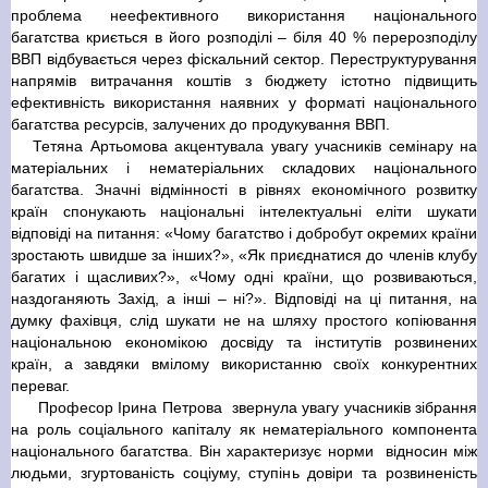
проблема неефективного використання національного
багатства криється в його розподілі – біля 40 % перерозподілу
ВВП відбувається через фіскальний сектор. Переструктурування
напрямів витрачання коштів з бюджету істотно підвищить
ефективність використання наявних у форматі національного
багатства ресурсів, залучених до продукування ВВП.
Тетяна Артьомова акцентувала увагу учасників семінару на
матеріальних і нематеріальних складових національного
багатства. Значні відмінності в рівнях економічного розвитку
країн спонукають національні інтелектуальні еліти шукати
відповіді на питання: «Чому багатство і добробут окремих країни
зростають швидше за інших?», «Як приєднатися до членів клубу
багатих і щасливих?», «Чому одні країни, що розвиваються,
наздоганяють Захід, а інші – ні?». Відповіді на ці питання, на
думку фахівця, слід шукати не на шляху простого копіювання
національною економікою досвіду та інститутів розвинених
країн, а завдяки вмілому використанню своїх конкурентних
переваг.
Професор Ірина Петрова звернула увагу учасників зібрання
на роль соціального капіталу як нематеріального компонента
національного багатства. Він характеризує норми відносин між
людьми, згуртованість соціуму, ступінь довіри та розвиненість