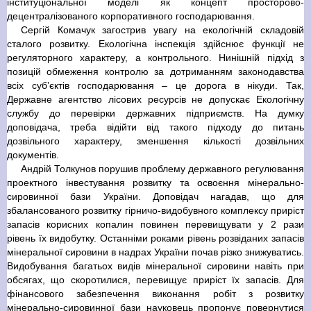
інституціональної моделі як концепт просторово-
децентралізованого корпоративного господарювання.
Сергій Комачук загострив увагу на екологічній складовій
сталого розвитку. Екологічна інспекція здійснює функції не
регуляторного характеру, а контрольного. Нинішній підхід з
позицій обмеження контролю за дотриманням законодавства
всіх суб’єктів господарювання – це дорога в нікуди. Так,
Державне агентство лісових ресурсів не допускає Екологічну
службу до перевірки державних підприємств. На думку
доповідача, треба відійти від такого підходу до питань
дозвільного характеру, зменшення кількості дозвільних
документів.
Андрій Толкунов порушив проблему державного регулювання
проектного інвестування розвитку та освоєння мінерально-
сировинної бази України. Доповідач нагадав, що для
збалансованого розвитку гірничо-видобувного комплексу приріст
запасів корисних копалин повинен перевищувати у 2 рази
рівень їх видобутку. Останніми роками рівень розвіданих запасів
мінеральної сировини в надрах України почав різко знижуватись.
Видобування багатьох видів мінеральної сировини навіть при
обсягах, що скоротилися, перевищує приріст їх запасів. Для
фінансового забезпечення виконання робіт з розвитку
мінерально-сировинної бази науковець пропонує повернутися