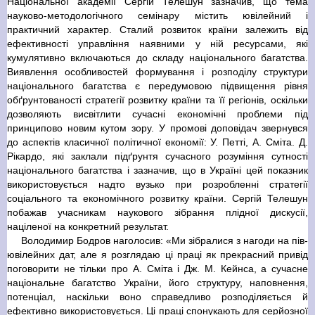
Національної академії Сергій Телешун зазначив, що тема
науково-методологічного семінару містить ювілейний і
практичний характер. Сталий розвиток країни залежить від
ефективності управління наявними у ній ресурсами, які
кумулятивно включаються до складу національного багатства.
Виявлення особливостей формування і розподілу структури
національного багатства є передумовою підвищення рівня
обґрунтованості стратегії розвитку країни та її регіонів, оскільки
дозволяють висвітлити сучасні економічні проблеми під
принципово новим кутом зору. У промові доповідач звернувся
до аспектів класичної політичної економії: У. Петті, А. Сміта. Д.
Рікардо, які заклали підґрунтя сучасного розуміння сутності
національного багатства і зазначив, що в Україні цей показник
використовується надто вузько при розробленні стратегії
соціального та економічного розвитку країни. Сергій Телешун
побажав учасникам наукового зібрання плідної дискусії,
націленої на конкретний результат.
Володимир Бодров наголосив: «Ми зібралися з нагоди на пів-
ювілейних дат, але я розглядаю ці праці як прекрасний привід
поговорити не тільки про А. Сміта і Дж. М. Кейнса, а сучасне
національне багатство України, його структуру, наповнення,
потенціал, наскільки воно справедливо розподіляється й
ефективно використовується. Ці праці спонукають для серйозної