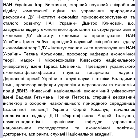
НАН України» Ігор Бистряков, старший науковий співробітник
відділу комплексної оцінки та управління природними
ресурсами ДУ «Інститут економіки природо-користування та
сталого розвитку НАН України» Дмитро Клиновий, в.о.
завідувача відділу економічного зростання та структурних змін в
економіці ДУ «Інститут економіки та прогнозування НАН
України» Ірина Бобух, провідний науковий співробітник відділу
економічної теорії ДУ «Інститут економіки та прогнозування НАН
України» Тетяна Артьомова, професор кафедри економічної
теорії, макро- і мікроекономіки Київського національного
університету імені Тараса Шевченка, Президент українського
економіко-філософського науково товариства, лауреат
Державної премії України в галузі науки і техніки Володимир
Ільїн, професор кафедри управління персоналом та економіки
праці ДВНЗ «Київський національний економічний університет
імені Вадима Гетьмана» Ірина Петрова, старший державний
інспектор з охорони навколишнього природного середовища
Екологічної інспекції України Сергій Комачук, начальник
геологічного відділу ДГП «Укргеофізика» Андрій Толкунов,
науково-педагогічні працівники кафедри управління
національним господарством та економічної політики,
докторанти, аспіранти, слухачі Національної академії.