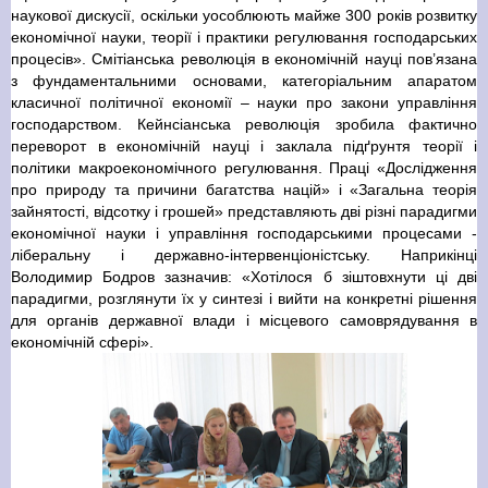
наукової дискусії, оскільки уособлюють майже 300 років розвитку
економічної науки, теорії і практики регулювання господарських
процесів». Смітіанська революція в економічній науці пов’язана
з фундаментальними основами, категоріальним апаратом
класичної політичної економії – науки про закони управління
господарством. Кейнсіанська революція зробила фактично
переворот в економічній науці і заклала підґрунтя теорії і
політики макроекономічного регулювання. Праці «Дослідження
про природу та причини багатства націй» і «Загальна теорія
зайнятості, відсотку і грошей» представляють дві різні парадигми
економічної науки і управління господарськими процесами -
ліберальну і державно-інтервенціоністську. Наприкінці
Володимир Бодров зазначив: «Хотілося б зіштовхнути ці дві
парадигми, розглянути їх у синтезі і вийти на конкретні рішення
для органів державної влади і місцевого самоврядування в
економічній сфері».