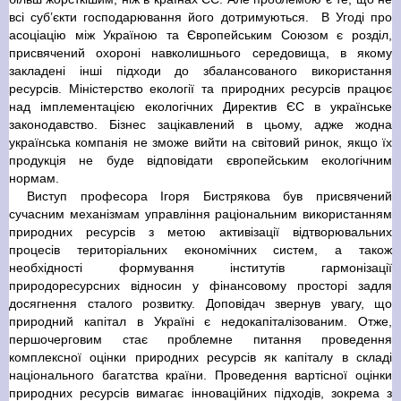
всі суб’єкти господарювання його дотримуються. В Угоді про
асоціацію між Україною та Європейським Союзом є розділ,
присвячений охороні навколишнього середовища, в якому
закладені інші підходи до збалансованого використання
ресурсів. Міністерство екології та природних ресурсів працює
над імплементацією екологічних Директив ЄС в українське
законодавство. Бізнес зацікавлений в цьому, адже жодна
українська компанія не зможе вийти на світовий ринок, якщо їх
продукція не буде відповідати європейським екологічним
нормам.
Виступ професора Ігоря Бистрякова був присвячений
сучасним механізмам управління раціональним використанням
природних ресурсів з метою активізації відтворювальних
процесів територіальних економічних систем, а також
необхідності формування інститутів гармонізації
природоресурсних відносин у фінансовому просторі задля
досягнення сталого розвитку. Доповідач звернув увагу, що
природний капітал в Україні є недокапіталізованим. Отже,
першочерговим стає проблемне питання проведення
комплексної оцінки природних ресурсів як капіталу в складі
національного багатства країни. Проведення вартісної оцінки
природних ресурсів вимагає інноваційних підходів, зокрема з