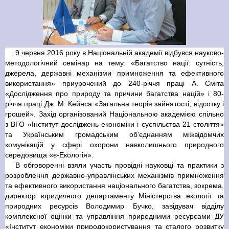
9 червня 2016 року в Національній академії відбувся науково-
методологічний семінар на тему: «Багатство нації: сутність,
джерела, державні механізми примноження та ефективного
використання» приурочений до 240-річчя праці А. Сміта
«Дослідження про природу та причини багатства націй» і 80-
річчя праці Дж. М. Кейнса «Загальна теорія зайнятості, відсотку і
грошей». Захід організований Національною академією спільно
з ВГО «Інститут досліджень економіки і суспільства 21 століття»
та Українським громадським об’єднанням міжвідомчих
комунікацій у сфері охорони навколишнього природного
середовища «є-Екологія».
В обговоренні взяли участь провідні науковці та практики з
розроблення державно-управлінських механізмів примноження
та ефективного використання національного багатства, зокрема,
директор юридичного департаменту Міністерства екології та
природних ресурсів Володимир Бучко, завідувач відділу
комплексної оцінки та управління природними ресурсами ДУ
«Інститут економіки природокористування та сталого розвитку