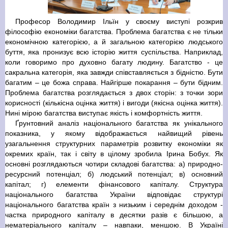
Професор Володимир Ільїн у своєму виступі розкрив
філософію економіки багатства. Проблема багатства є не тільки
економічною категорією, а й загальною категорією людського
буття, яка пронизує всю історію життя суспільства. Наприклад,
коли говоримо про духовно багату людину. Багатство - це
сакральна категорія, яка завжди співставляється з бідністю. Бути
багатим – це божа справа. Найгірше покарання – бути бідним.
Проблема багатства розглядається з двох сторін: з точки зори
корисності (кількісна оцінка життя) і вигоди (якісна оцінка життя).
Нині мірою багатства виступає якість і комфортність життя.
Ґрунтовний аналіз національного багатства як унікального
показника, у якому відображається найвищий рівень
узагальнення структурних параметрів розвитку економіки як
окремих країн, так і світу в цілому зробила Ірина Бобух. Як
основні розглядаються чотири складові багатства: а) природно-
ресурсний потенціал; б) людський потенціал; в) основний
капітал; г) елементи фінансового капіталу. Структура
національного багатства України відповідає структурі
національного багатства країн з низьким і середнім доходом -
частка природного капіталу в десятки разів є більшою, а
нематеріального капіталу – навпаки, меншою. В Україні