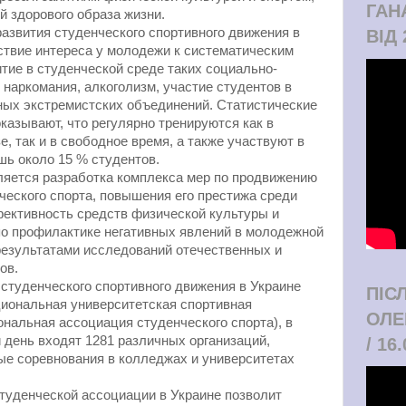
ГАН
 здорового образа жизни.
азвития студенческого спортивного движения в
ВІД 
ствие интереса у молодежи к систематическим
итие в студенческой среде таких социально-
 наркомания, алкоголизм, участие студентов в
ных экстремистских объединений. Статистические
казывают, что регулярно тренируются как в
, так и в свободное время, а также участвуют в
шь около 15 % студентов.
яется разработка комплекса мер по продвижению
ческого спорта, повышения его престижа среди
ективность средств физической культуры и
по профилактике негативных явлений в молодежной
результатами исследований отечественных и
ов.
студенческого спортивного движения в Украине
ПІС
иональная университетская спортивная
ОЛЕ
альная ассоциация студенческого спорта), в
 день входят 1281 различных организаций,
/ 16
ые соревнования в колледжах и университетах
туденческой ассоциации в Украине позволит