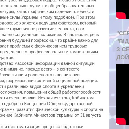
ем уровня здоровья подрастающего поколения
т о летальных случаях в общеобразовательных
льтуры, катастрофическом падении готовности
ные силы Украины и тому подобное). При этом
 здоровье является ведущим фактором, который
бщее гармоничное развитие человека, но и
"СЕ
 на его социальное положение. В частности, речь
"ВІ
оения будущей профессии, что крайне важно для
ывает проблемы с формированием трудовых
З С
определенным профессиональным компетенциям
ДОЙ
дартов.
едствах массовой информации данной ситуации
е внимание, прежде всего – в контексте
браза жизни и роли спорта в воспитании
я, формирования активной социальной позиции.
сти различных видов спорта в укреплении
елосложения, повышении общей работоспособности
сти очень велики. Исходя из этого, Кабинетом
а одобрена Концепция Общегосударственной
граммы развития физической культуры и спорта на
яжение Кабинета Министров Украины от 31 августа
тся систематизация процесса подготовки