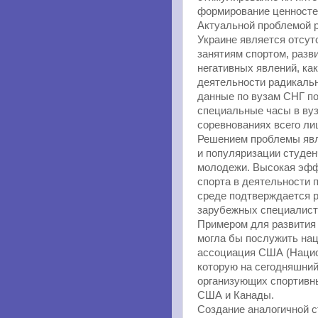
формирование ценностей
Актуальной проблемой р
Украине является отсут
занятиям спортом, разв
негативных явлений, как
деятельности радикаль
данные по вузам СНГ по
специальные часы в вузе
соревнованиях всего ли
Решением проблемы явл
и популяризации студен
молодежи. Высокая эфф
спорта в деятельности 
среде подтверждается 
зарубежных специалист
Примером для развития 
могла бы послужить нац
ассоциация США (Национ
которую на сегодняшний
организующих спортивн
США и Канады.
Создание аналогичной с