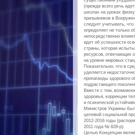
существенным ухудшени
(прежде всего речь иде
школах на уроках физку
призывников в Вооружен
следует учитывать, что
определяет не только о
непосредственно влияет
идет об успешности осв
страны, которая испыт
ресурсов, отвечающих 
на уровне мировых стан
Показательно, что в ср
уделяется недостаточно
пропаганды здорового о
подрастающего поколени
Вместе с тем, возможно
здоровья, коррекции т
и психической устойчиво
Министров Украины был
целевой социальной про
2012-2016 годы (распор
2011 года № 828-р).
Целью Концепции являе