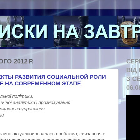
ГО 2012 Р.
СЕР
ВІД
КТЫ РАЗВИТИЯ СОЦИАЛЬНОЙ РОЛИ
З С
НЕ НА СОВРЕМЕННОМ ЭТАПЕ
06.0
льної політики,
ичної аналітики і прогнозування
ержавного управління
ни
раине актуализировалась проблема, связанная с