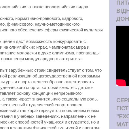
ПИТ
 олимпийских, а также неолимпийских видов
ВІД
ДОН
онного, нормативно-правового, кадрового,
го, финансового, научно-методического,
ционного обеспечения сферы физической культуры
 целей даст возможность конкурировать с
 на олимпийских играх, чемпионатах мира и
питание молодежи в духе олимпизма, пропаганды
, повышения международного авторитета
опыт зарубежных стран свидетельствует о том, что
ной реализации общегосударственной программы
льтуры и спорта целесообразно акцентировать
уденческого спорта, который вместе с детско-
тавляет основу концепции непрерывного
, а также играет значительную социальную роль.
СЕР
течественный студенческий спорт прошел
ГІС
еменный этап характеризуется появлением новых
"ЕХ
итания в учебных заведениях, направленных не
ических способностей учащихся и студентов, но и
МАТ
реса к занятиям физической культурой и спортом,