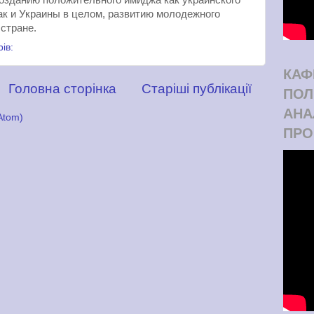
озданию положительного имиджа как украинского
так и Украины в целом, развитию молодежного
 стране.
рів:
КАФ
Головна сторінка
Старіші публікації
ПОЛ
АНА
Atom)
ПРО