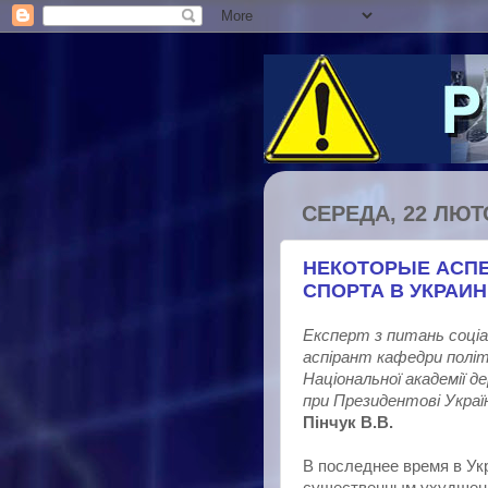
СЕРЕДА, 22 ЛЮТО
НЕКОТОРЫЕ АСПЕ
СПОРТА В УКРАИ
Експерт з питань соціа
аспірант кафедри політ
Національної академії д
при Президентові Украї
Пінчук В.В.
В последнее время в Ук