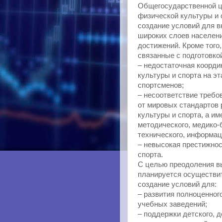
Общегосударственной ц
физической культуры и 
создание условий для в
широких слоев населени
достижений. Кроме тог
связанные с подготовко
– недостаточная коорд
культуры и спорта на э
спортсменов;
– несоответствие требо
от мировых стандартов
культуры и спорта, а им
методического, медико-
технического, информац
– невысокая престижнос
спорта.
С целью преодоления вы
планируется осуществи
создание условий для:
– развития полноценного
учебных заведений;
– поддержки детского, д