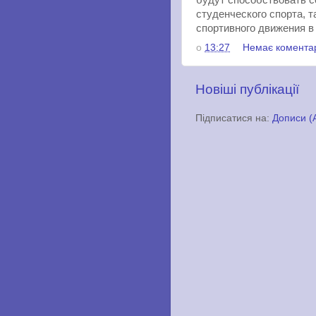
будут способствовать с
студенческого спорта, 
спортивного движения в
о
13:27
Немає комента
Новіші публікації
Підписатися на:
Дописи (