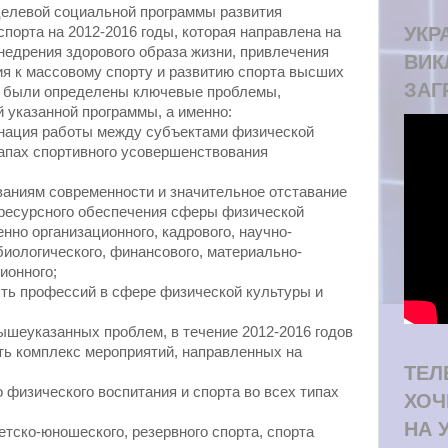
елевой социальной программы развития
УКРА
спорта на 2012-2016 годы, которая направлена на
недрения здорового образа жизни, привлечения
ВИК
я к массовому спорту и развитию спорта высших
ЗАГ
о, были определены ключевые проблемы,
й указанной программы, а именно:
инация работы между субъектами физической
тапах спортивного усовершенствования
ваниям современности и значительное отставание
 ресурсного обеспечения сферы физической
енно организационного, кадрового, научно-
биологического, финансового, материально-
ионного;
ть профессий в сфере физической культуры и
шеуказанных проблем, в течение 2012-2016 годов
ть комплекс мероприятий, направленных на
ТЕЛ
 физического воспитания и спорта во всех типах
ХОЧ
НА 
етско-юношеского, резервного спорта, спорта