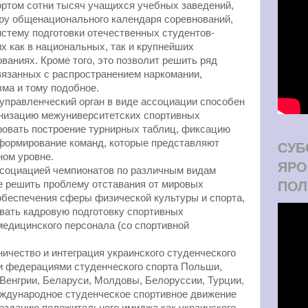
ортом сотни тысяч учащихся учебных заведений,
ру общенационального календаря соревнований,
стему подготовки отечественных студентов-
их как в национальных, так и крупнейших
аниях. Кроме того, это позволит решить ряд
вязанных с распространением наркомании,
зма и тому подобное.
 управленческий орган в виде ассоциации способен
анизацию межуниверситетских спортивных
ровать построение турнирных таблиц, фиксацию
 формирование команд, которые представляют
СУБ
ном уровне.
ЯРО
ссоциацией чемпионатов по различным видам
ПОЛ
е решить проблему отставания от мировых
обеспечения сферы физической культуры и спорта,
вать кадровую подготовку спортивных
медицинского персонала (со спортивной
ничество и интеграция украинского студенческого
и федерациями студенческого спорта Польши,
Венгрии, Беларуси, Молдовы, Белоруссии, Турции,
еждународное студенческое спортивное движение