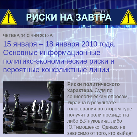
ЧЕТВЕР, 14 СІЧНЯ 2010 Р.
15 января – 18 января 2010 года.
Основные информационные
политико-экономические риски и
вероятные конфликтные линии
Риски политического
характера.
Судя по
социологическим опросам,
Украина в результате
голосования во втором туре
получит в роли президента
либо В.Януковича, либо
Ю.Тимошенко. Однако не
зависимо от того, кто выйдет