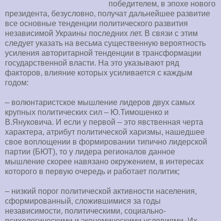
победителем, в эпохе нового
президента, безусловно, получат дальнейшее развитие
все основные тенденции политического развития
независимой Украины последних лет. В связи с этим
следует указать на весьма существенную вероятность
усиления авторитарной тенденции в трансформации
государственной власти. На это указывают ряд
факторов, влияние которых усиливается с каждым
годом:
– волюнтаристское мышление лидеров двух самых
крупных политических сил – Ю.Тимошенко и
В.Януковича. И если у первой – это явственная черта
характера, атрибут политической харизмы, нашедшее
свое воплощении в формировании типично лидерской
партии (БЮТ), то у лидера регионалов данное
мышление скорее навязано окружением, в интересах
которого в первую очередь и работает политик;
– низкий порог политической активности населения,
сформированный, сложившимися за годы
независимости, политическими, социально-
психологическими и экономическими условиями. Их