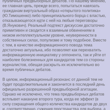
публичных предвыборных дебатов. По нашему мнению,
ее главная цель, прежде всего, попытаться навязать
гражданам виртуальный образ «открытого политика»
(Ю.Тимошенко) либо принципиального борца с властью,
отказывающегося идти с ней на любые переговоры
(В.Янукович). Реальный подтекст дискуссии достаточно
примитивен и сводится к взаимным обвинениям в
низком интеллектуальном уровне, неуверенности в
собственных силах, популизме и тому подобное. Вместе
с тем, в качестве информационного повода тема
достаточно актуальна, ибо позволяет как перехватить
информационную инициативу у оппонента, так и уйти от
наиболее болезненных для кандидатов тем со стороны
журналистов, обещая раскрыть их исключительно во
время публичных дебатов.
В целом, информационный резонанс от данной тем не
будет продолжительным и закончится в последний день
официально разрешенной предвыборной агитации.
Однако не исключено, что тема предвыборных дебатов
всплывет накануне второго тура, когда ее эффект (в
силу сокращения общего количества кандидатов до двух
и, соответственно, сужения пространства для выбора, а