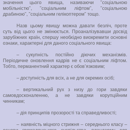
значення цього явища, називаючи "соціальною
мобільністю", "соціальним ліфтом", "соціальною
драбиною", "соціальним гелікоптером" тощо.
Назв цьому явищу можна давати безліч, проте
суть від цього не змінюється. Проаналізувавши досвід
зарубіжних країн, спершу необхідно виокремити основні
ознаки, характерні для даного соціального явища:
– сукупність постійно діючих механізмів.
Періодичне оновлення кадрів не є соціальним ліфтом.
Тобто, перманентний характер є обов’язковим;
– доступність для всіх, а не для окремих осіб;
– вертикальний рух з низу до гори завдяки
самовдосконаленню, а не завдяки корупційним
чинникам;
– дія принципів прозорості та справедливості;
– наявність міцного стрижня – середнього класу –