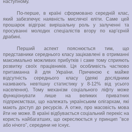
наступному.
По-перше, в країні сформовано середній клас,
який забезпечує наявність мислячої еліти. Саме цей
прошарок відіграє вирішальну роль у залученні та
просуванні молодих спеціалістів вгору по кар’єрній
драбині.
Перший аспект пояснюється тим, що
представники середнього класу зацікавлені в отриманні
максимально можливих прибутків і саме тому сприяють
розвитку своїх працівників. Ця особливість частково
притаманна й для України. Причиною є майже
відсутність середнього класу (деякі дослідники
називають невтішну статистику у 8-12% від усього
населення). Тому механізм соціального ліфту може
функціонувати лише на великих приватних
підприємствах, що належать українським олігархам, які
мають доступ до ресурсів. А отже, про масовість мова
йти не може. В країні відбувається соціальний перекіс на
користь найбагатших, що окреслюється у принцип "все
або нічого", середини не існує.