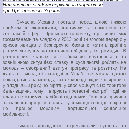
Національної академії державного управління
при Президентові України
Сучасна Україна постала перед цілою низкою
проблем в економічній, політичній та, найголовніше,
соціальній сфері. Причиною конфлікту, що виник між
громадянами та владою у 2013 році (й згодом переріс у
кризові явища) є, безперечно, бажання жити в країні з
рівним доступом до можливостей для усіх громадян. В
розвинених країнах зі стабільною внутрішньою та
зовнішньою ситуацією ставку в суспільстві роблять на
молодь – своєрідний двигун прогресу та розвитку. На
жаль, ні вчора, ні сьогодні в Україні не можна цілком
покладатись на молодь, так як молоді люди зневірились
у владі 2013 року, не вірять у своє майбутнє на території
батьківщини, тому і вирують протестні настрої, тоді як
влада не отримує надійної підтримки. Головна причина
зазначених процесів полягає у тому, що сьогодні в країні
не працює механізм вертикальної соціальної
мобільності.
Чимало дослідників окреслювали сутність та