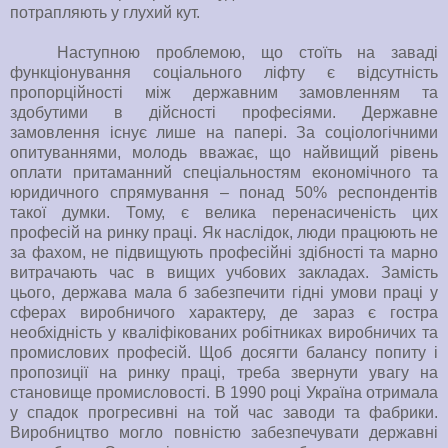
потрапляють у глухий кут.
Наступною проблемою, що стоїть на заваді
функціонування соціального ліфту є відсутність
пропорційності між державним замовленням та
здобутими в дійсності професіями. Державне
замовлення існує лише на папері. За соціологічними
опитуваннями, молодь вважає, що найвищий рівень
оплати притаманний спеціальностям економічного та
юридичного спрямування – понад 50% респондентів
такої думки. Тому, є велика перенасиченість цих
професій на ринку праці. Як наслідок, люди працюють не
за фахом, не підвищують професійні здібності та марно
витрачають час в вищих учбових закладах. Замість
цього, держава мала б забезпечити гідні умови праці у
сферах виробничого характеру, де зараз є гостра
необхідність у кваліфікованих робітниках виробничих та
промислових професій. Щоб досягти балансу попиту і
пропозиції на ринку праці, треба звернути увагу на
становище промисловості. В 1990 році Україна отримала
у спадок прогресивні на той час заводи та фабрики.
Виробництво могло повністю забезпечувати державні