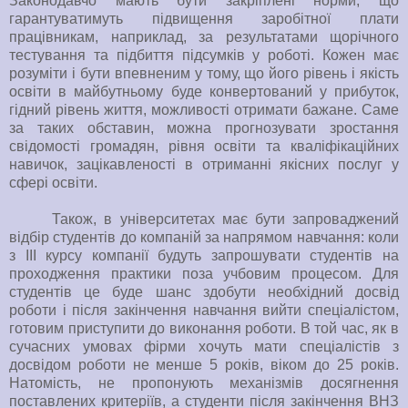
Законодавчо мають бути закріплені норми, що
гарантуватимуть підвищення заробітної плати
працівникам, наприклад, за результатами щорічного
тестування та підбиття підсумків у роботі. Кожен має
розуміти і бути впевненим у тому, що його рівень і якість
освіти в майбутньому буде конвертований у прибуток,
гідний рівень життя, можливості отримати бажане. Саме
за таких обставин, можна прогнозувати зростання
свідомості громадян, рівня освіти та кваліфікаційних
навичок, зацікавленості в отриманні якісних послуг у
сфері освіти.
Також, в університетах має бути запроваджений
відбір студентів до компаній за напрямом навчання: коли
з ІІІ курсу компанії будуть запрошувати студентів на
проходження практики поза учбовим процесом. Для
студентів це буде шанс здобути необхідний досвід
роботи і після закінчення навчання вийти спеціалістом,
готовим приступити до виконання роботи. В той час, як в
сучасних умовах фірми хочуть мати спеціалістів з
досвідом роботи не менше 5 років, віком до 25 років.
Натомість, не пропонують механізмів досягнення
поставлених критеріїв, а студенти після закінчення ВНЗ