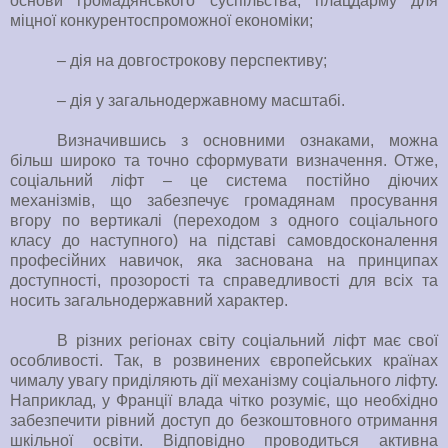
основи громадянського суспільства, плацдарму для
міцної конкурентоспроможної економіки;
– дія на довгострокову перспективу;
– дія у загальнодержавному масштабі.
Визначившись з основними ознаками, можна
більш широко та точно сформувати визначення. Отже,
соціальний ліфт – це система постійно діючих
механізмів, що забезпечує громадянам просування
вгору по вертикалі (переходом з одного соціального
класу до наступного) на підставі самовдосконалення
професійних навичок, яка заснована на принципах
доступності, прозорості та справедливості для всіх та
носить загальнодержавний характер.
В різних регіонах світу соціальний ліфт має свої
особливості. Так, в розвинених європейських країнах
чималу увагу приділяють дії механізму соціального ліфту.
Наприклад, у Франції влада чітко розуміє, що необхідно
забезпечити рівний доступ до безкоштовного отримання
шкільної освіти. Відповідно проводиться активна