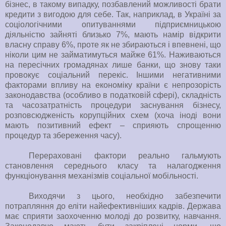
бізнес, в такому випадку, позбавлений можливості брати
кредити з вигодою для себе. Так, наприклад, в Україні за
соціологічними опитуваннями підприємницькою
діяльністю зайняті близько 7%, мають намір відкрити
власну справу 6%, проте як не збираються і впевнені, що
ніколи цим не займатимуться майже 61%. Наживаються
на пересічних громадянах лише банки, що знову таки
провокує соціальний перекіс. Іншими негативними
факторами впливу на економіку країни є непрозорість
законодавства (особливо в податковій сфері), складність
та часозатратність процедури заснування бізнесу,
розповсюдженість корупційних схем (хоча іноді вони
мають позитивний ефект – сприяють спрощенню
процедур та збереження часу).
Перераховані фактори реально гальмують
становлення середнього класу та налагодження
функціонування механізмів соціальної мобільності.
Виходячи з цього, необхідно забезпечити
потрапляння до еліти найефективніших кадрів. Держава
має сприяти заохоченню молоді до розвитку, навчання.