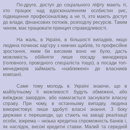
По-друге, доступ до соціального ліфту мають ті,
хто працює над вдосконаленням особистих рис,
підвищення професіоналізму, а не ті, хто мають доступ
до влади, фінансових потоків, розподілу ресурсів. Таким
чином, має працювати принцип справедливості.
На жаль, в Україні, в більшості випадків, якщо
людина починає кар’єру з нижчих щаблів, то професійне
зростання, яким би високим воно не було, дасть
можливість обійняти лише посаду менеджера
(головного, провідного спеціаліста тощо), а посади топ-
менеджерів займають «наближені» до власників
компанії.
Саме тому молодь в Україні знаючи, що в
майбутньому її можливості будуть обмежені, або
виїжджає закордон, або намагається заснувати власну
справу. При чому, в останньому випадку, людина
використовує лише здобуті власні знання. З боку
держави є перешкоди, що стають на заваді реалізації
особи, зокрема – низька кредитна спроможність банків і,
як наслідок, високі кредитні ставки. Малий та середній