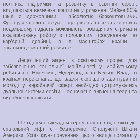
політика підтримки та розвитку в освітній сфері,
виділяються величезні кошти на утримання. Майже 80%
шкіл є державними і абсолютно безкоштовними.
Французька еліта розуміє, що рівень та якість освіти в
подальшому надасть можливість громадянам отримати
кваліфіковану роботу з подальшим просуванням по
кар’єрній драбині, а в масштабах країни –
загальнодержавний розвиток.
Дещо інший акцент в освітньому процесі для
забезпечення соціальної мобільності у майбутньому
робиться в Німеччині, Нідерландах та Бельгії. Влада в
країнах переконана, що задля скорішого адаптування
молоді у виробничій сфері необхідно дотримуватись
дуальної системи освіти – одночасне вивчення теорії та
виробничої практики.
Ще одним прикладом серед країн світу, в яких діє
соціальний ліфт є, безперечно, Сполучені Штати
Америки. Успіх функціонування цього явища полягає у