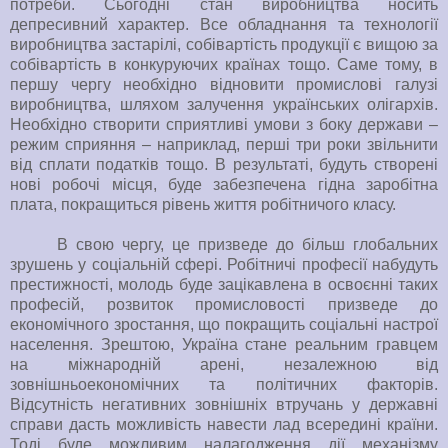
потреби. Сьогодні стан виробництва носить
депресивний характер. Все обладнання та технології
виробництва застарілі, собівартість продукції є вищою за
собівартість в конкуруючих країнах тощо. Саме тому, в
першу чергу необхідно відновити промислові галузі
виробництва, шляхом залучення українських олігархів.
Необхідно створити сприятливі умови з боку держави –
режим сприяння – наприклад, перші три роки звільнити
від сплати податків тощо. В результаті, будуть створені
нові робочі місця, буде забезпечена гідна заробітна
плата, покращиться рівень життя робітничого класу.
В свою чергу, це призведе до більш глобальних
зрушень у соціальній сфері. Робітничі професії набудуть
престижності, молодь буде зацікавлена в освоєнні таких
професій, розвиток промисловості призведе до
економічного зростання, що покращить соціальні настрої
населення. Зрештою, Україна стане реальним гравцем
на міжнародній арені, незалежною від
зовнішньоекономічних та політичних факторів.
Відсутність негативних зовнішніх втручань у державні
справи дасть можливість навести лад всередині країни.
Тоді буде можливим налагодження дії механізму