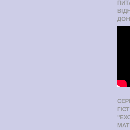
ПИТ
ВІД
ДОН
СЕР
ГІС
"ЕХ
МАТ