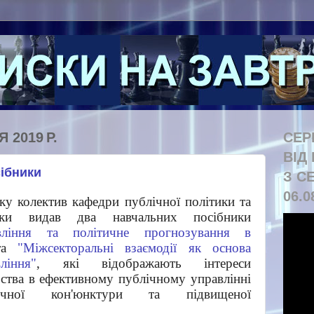
 2019 Р.
СЕР
ВІД
сібники
З С
06.0
ку колектив кафедри публічної політики та
тики видав два навчальних посібники
авління та політичне прогнозування в
та
"Міжсекторальні взаємодії як основа
ління"
, які відображають інтереси
ьства в ефективному публічному управлінні
ичної кон'юнктури та підвищеної