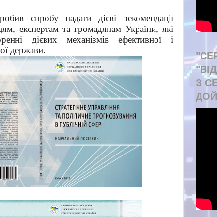
робив спробу надати дієві рекомендації
цям, експертам та громадянам України, які
оренні дієвих механізмів ефективної і
ної держави.
"СЕ
"ВІ
З С
ДОЙ