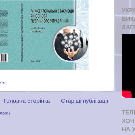
УКРА
ВИК
ЗАГ
рів:
Головна сторінка
Старіші публікації
ТЕЛ
Atom)
ХОЧ
НА 