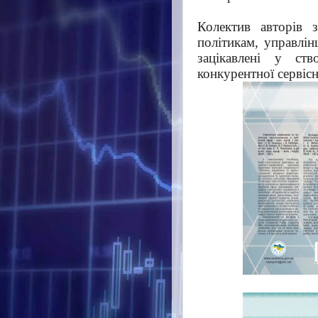
Колектив авторів з
політикам, управлін
зацікавлені у ств
конкурентної сервіс