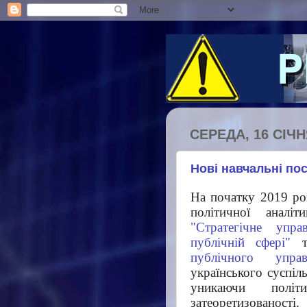
СЕРЕДА, 16 СІЧНЯ
Нові навчальні по
На початку 2019 ро
політичної аналі
"Стратегічне упр
публічній сфері"
публічного управ
українського суспіл
уникаючи політ
затеоретизованості.