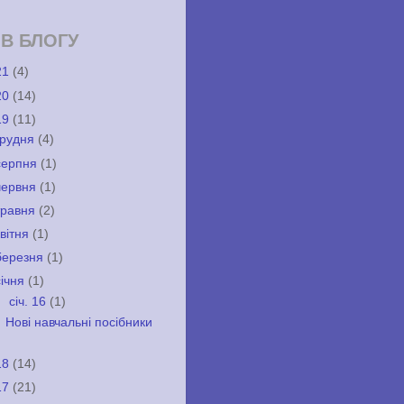
ІВ БЛОГУ
21
(4)
20
(14)
19
(11)
грудня
(4)
серпня
(1)
червня
(1)
травня
(2)
квітня
(1)
березня
(1)
січня
(1)
▼
січ. 16
(1)
Нові навчальні посібники
18
(14)
17
(21)