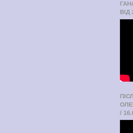
ГАН
ВІД 
ПІС
ОЛЕ
/ 16