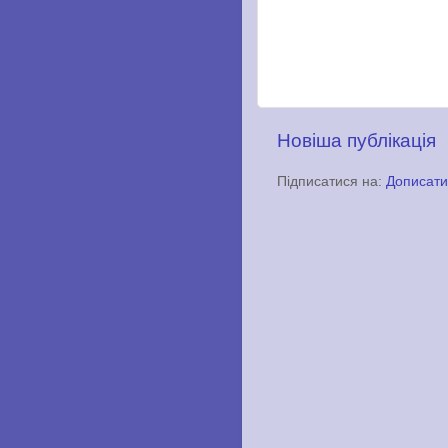
Новіша публікація
Підписатися на:
Дописати