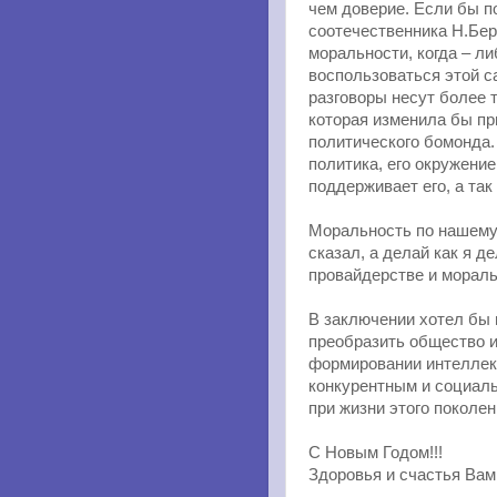
чем доверие. Если бы п
соотечественника Н.Берд
моральности, когда – ли
воспользоваться этой с
разговоры несут более 
которая изменила бы пр
политического бомонда
политика, его окружени
поддерживает его, а так
Моральность по нашему 
сказал, а делай как я д
провайдерстве и мораль
В заключении хотел бы
преобразить общество и
формировании интеллек
конкурентным и социаль
при жизни этого поколен
С Новым Годом!!!
Здоровья и счастья Вам