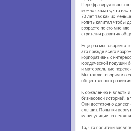
Перефразируя известног
можно сказать, что нас
70 лет так как их меньш
копить капитал чтобы д
возрасте по его мнению
стратегии развития общ
Еще раз мы говорим о т
это прежде всего возро
корпоративных интересо
юридической подушки бе
и материальные перспе
Мы так же говорим и о 
общественного развития
К сожалению и власть и
бизнесовой историей, а
Они достаточно далеки 
слышат. Попытки верну
манипуляции на сегодн
То, что политики заявл