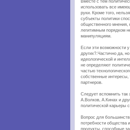
Вместе с тем политиче
использовать все имеющ
руки. Кроме того, нельз
субъекты политики спо
общественного мнения,
легитимным порядком н
манипуляциям.
Если эти возможности у
других?.Частично да, н
идеологической и интел
не определяют политиче
частью технологического
собственные интересы, 
партнеров.
Следует вспомнить так 
А.Волков, А.Кинах и др
политической карьеры с
Вопрос для большинства
потребности общества 
продукты, способные за