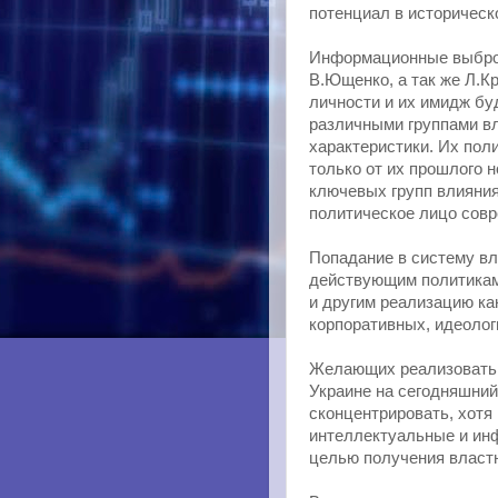
потенциал в историческ
Информационные выбросы
В.Ющенко, а так же Л.Кр
личности и их имидж бу
различными группами в
характеристики. Их пол
только от их прошлого н
ключевых групп влияния
политическое лицо сов
Попадание в систему вл
действующим политикам
и другим реализацию ка
корпоративных, идеолог
Желающих реализовать 
Украине на сегодняшний
сконцентрировать, хотя
интеллектуальные и ин
целью получения власт