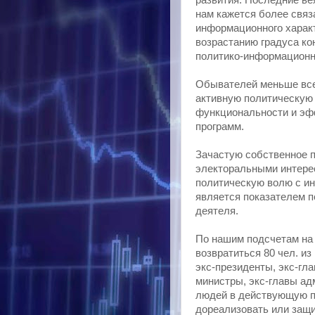
развития. Последние ве
нам кажется более связ
информационного харак
возрастанию градуса ко
политико-информационн
Обывателей меньше всег
активную политическую 
функциональности и эф
программ.
Зачастую собственное п
электоральными интере
политическую волю с и
является показателем п
деятеля.
По нашим подсчетам на 
возвратиться 80 чел. и
экс-президенты, экс-гла
министры, экс-главы ад
людей в действующую п
дореализовать или защ