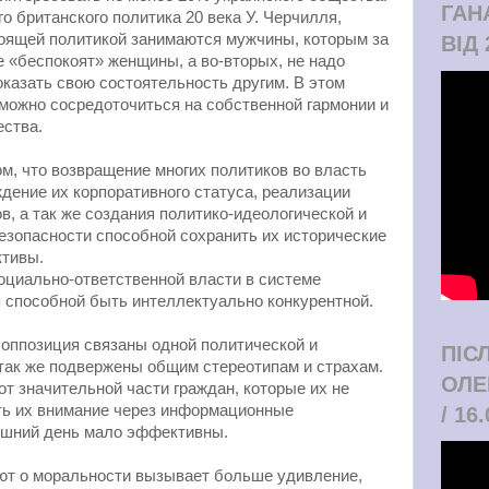
ГАН
о британского политика 20 века У. Черчилля,
тоящей политикой занимаются мужчины, которым за
ВІД 
е «беспокоят» женщины, а во-вторых, не надо
оказать свою состоятельность другим. В этом
 можно сосредоточиться на собственной гармонии и
ества.
ом, что возвращение многих политиков во власть
ждение их корпоративного статуса, реализации
в, а так же создания политико-идеологической и
зопасности способной сохранить их исторические
ктивы.
социально-ответственной власти в системе
 способной быть интеллектуально конкурентной.
 оппозиция связаны одной политической и
ПІС
 так же подвержены общим стереотипам и страхам.
ОЛЕ
от значительной части граждан, которые их не
ть их внимание через информационные
/ 16
яшний день мало эффективны.
яют о моральности вызывает больше удивление,