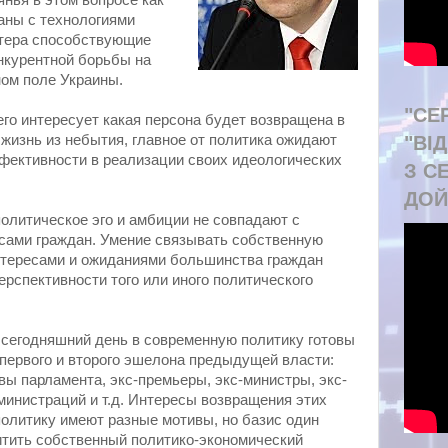
янья в этом вопросе как
аны с технологиями
тера способствующие
нкурентной борьбы на
ом поле Украины.
"СЕ
о интересует какая персона будет возвращена в
"ВІ
жизнь из небытия, главное от политика ожидают
фективности в реализации своих идеологических
З С
ДОЙ
олитическое эго и амбиции не совпадают с
сами граждан. Умение связывать собственную
нтересами и ожиданиями большинства граждан
ерспективности того или иного политического
сегодняшний день в современную политику готовы
з первого и второго эшелона предыдущей власти:
вы парламента, экс-премьеры, экс-министры, экс-
министраций и т.д. Интересы возвращения этих
олитику имеют разные мотивы, но базис один
итить собственный политико-экономический