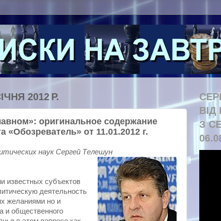
ІЧНЯ 2012 Р.
СЕР
ВІД
лавном»: оригинальное содержание
З С
 «Обозреватель» от 11.01.2012 г.
06.0
итических наук Сергей Телешун
ии известных субъектов
литическую деятельность
их желаниями но и
а и общественного