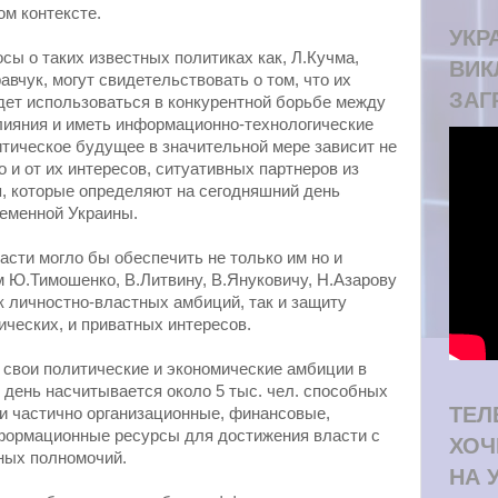
ом контексте.
УКРА
 о таких известных политиках как, Л.Кучма,
ВИК
авчук, могут свидетельствовать о том, что их
ЗАГ
дет использоваться в конкурентной борьбе между
лияния и иметь информационно-технологические
итическое будущее в значительной мере зависит не
о и от их интересов, ситуативных партнеров из
, которые определяют на сегодняшний день
ременной Украины.
асти могло бы обеспечить не только им но и
 Ю.Тимошенко, В.Литвину, В.Януковичу, Н.Азарову
к личностно-властных амбиций, так и защиту
ических, и приватных интересов.
свои политические и экономические амбиции в
 день насчитывается около 5 тыс. чел. способных
ТЕЛ
 и частично организационные, финансовые,
формационные ресурсы для достижения власти с
ХОЧ
ных полномочий.
НА 