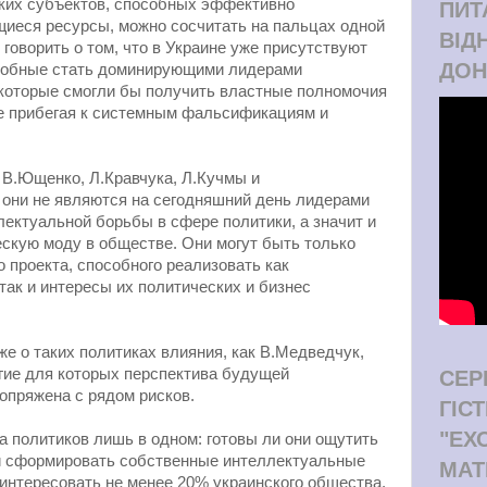
ских субъектов, способных эффективно
ПИТ
иеся ресурсы, можно сосчитать на пальцах одной
ВІД
я говорить о том, что в Украине уже присутствуют
ДОН
собные стать доминирующими лидерами
 которые смогли бы получить властные полномочия
е прибегая к системным фальсификациям и
 В.Ющенко, Л.Кравчука, Л.Кучмы и
о они не являются на сегодняшний день лидерами
лектуальной борьбы в сфере политики, а значит и
скую моду в обществе. Они могут быть только
 проекта, способного реализовать как
так и интересы их политических и бизнес
же о таких политиках влияния, как В.Медведчук,
угие для которых перспектива будущей
СЕР
опряжена с рядом рисков.
ГІС
"ЕХ
 политиков лишь в одном: готовы ли они ощутить
и сформировать собственные интеллектуальные
МАТ
интересовать не менее 20% украинского общества.