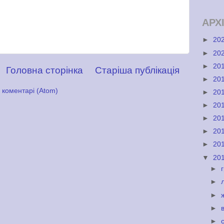
АРХ
►
20
►
20
►
20
Головна сторінка
Старіша публікація
►
20
 коментарі (Atom)
►
20
►
20
►
20
►
20
►
20
▼
20
►
►
►
►
►