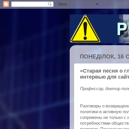
ПОНЕДІЛОК, 16 С
«Старая песня о г
интервью для сайта
Профессор, доктор пол
Разговоры о возвращен
политики в активную по
сопряжены не только с 
потребностями обществ