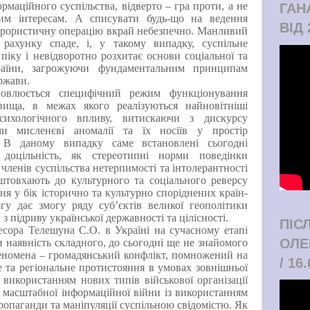
рмаційного суспільства, відверто – гра проти, а не
ГАН
ним інтересам. А списувати будь-що на ведення
ВІД 
терористичну операцію вкрай небезпечно. Манливий
рахунку спаде, і, у такому випадку, суспільне
піку і невідворотно розхитає основи соціальної та
раїни, загрожуючи фундаментальним принципам
ржави.
новлюється специфічний режим функціонування
вища, в межах якого реалізуються найновітніші
психологічного впливу, витискаючи з дискурсу
ми мисленєві аномалії та їх носіїв у простір
. В даному випадку саме встановлені сьогодні
доцільність, як стереотипні норми поведінки
членів суспільства нетерпимості та інтолерантності
штовхають до культурного та соціального реверсу
ня у бік історично та культурно споріднених країн-
гу дає змогу ряду суб’єктів великої геополітики
 з підриву української державності та цілісності.
ПІС
сора Телешуна С.О. в Україні на сучасному етапі
ОЛЕ
 наявність складного, до сьогодні ще не знайомого
еномена – громадянський конфлікт, помножений на
/ 16
е та регіональне протистояння в умовах зовнішньої
із використанням нових типів військової організації
, масштабної інформаційної війни із використанням
ропаганди та маніпуляції суспільною свідомістю. Як