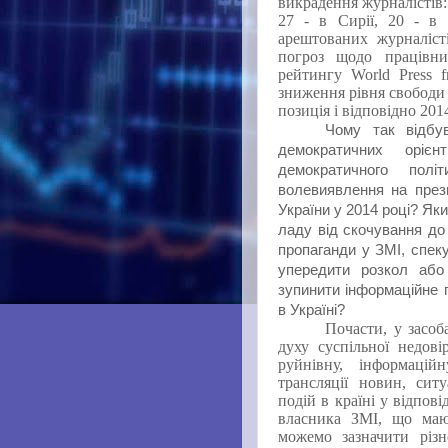
викрадення журналістів: 
27 - в Сирії, 20 - в 
арештованих журналісті
погроз щодо працівни
рейтингу World Press f
зниження рівня свободи 
позиція і відповідно 2014
Чому так відбу
демократичних оріє
демократичного пол
волевиявлення на през
України у 2014 році? Я
ладу від скочування до
пропаганди у ЗМІ, спек
упередити розкол аб
зупинити інформаційне
в Україні?
Почасти, у засоб
духу суспільної недові
руйнівну, інформацій
трансляції новин, сит
подій в країні у відпов
власника ЗМІ, що маю
можемо зазначити різн