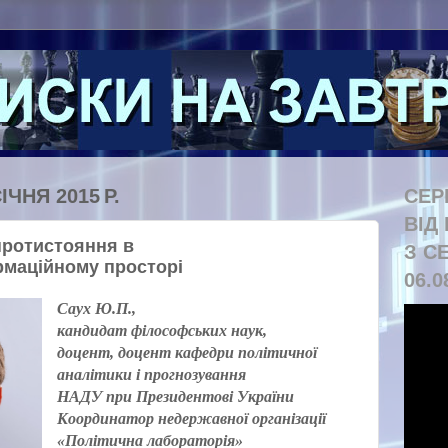
ІЧНЯ 2015 Р.
СЕР
ВІД
протистояння в
З С
рмаційному просторі
06.0
Саух Ю.П.
,
кандидат філософських наук,
доцент, доцент кафедри політичної
аналітики і прогнозування
НАДУ при Президентові України
К
оор
динатор недержавної організації
«Політична лабораторія»