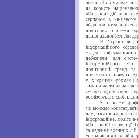
опонентів в умовах інфо
на користь національ
військових дій та анти
серпанок в кінцевому 
обурення досягне свого 
політичної системи к
національної безпеки де
В Україні вста
інформаційного середо
моделі інформаційно-
небезпечні для систе
інформаційного гетто
політичний тренд та 
провокують появу серед 
у їх крайніх формах і 
значної частини населен
сусідів, що в свою чер
реалізовувати свої плани
За словами профе
ми можемо констатувати
нам, багатовимірного ф
інформаційне, політичн
військової інтервенції 
та ведення воєнних дій
усіх можливих засобів п