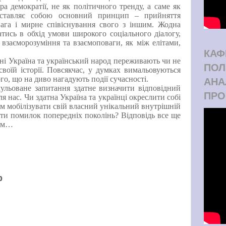
ра демократії, не як політичного тренду, а саме як
дставляє собою основний принцип – прийняття
вага і мирне співіснування свого з іншим. Жодна
тись в обхід умови широкого соціального діалогу,
 взаєморозуміння та взаємоповаги, як між елітами,
КАФ
ні Україна та український народ переживають чи не
ПОЛ
своїй історії. Повсякчас, у думках вимальовуються
о, що на диво нагадують події сучасності.
АНА
ульоване запитання здатне визначити відповідний
ПРО
я нас. Чи здатна Україна та українці окреслити собі
им мобілізувати свій власний унікальний внутрішній
ити помилок попередніх поколінь? Відповідь все ще
ням…
р