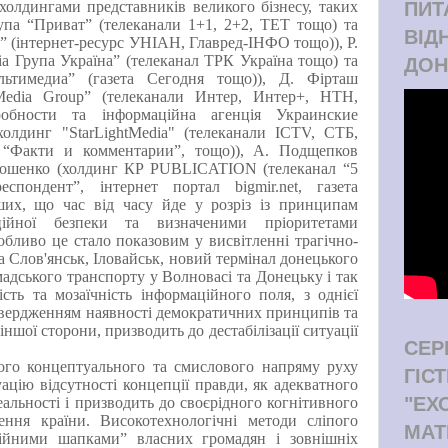
олдингами представників великого бізнесу, таких
ПИТ
упа “Приват” (телеканали 1+1, 2+2, ТЕТ тощо) та
ВІД
” (інтернет-ресурс УНІАН, Главред-ІНФО тощо)), Р.
а Група Україна” (телеканал ТРК Україна тощо) та
ДОН
ьтимедиа” (газета Сегодня тощо)), Д. Фірташ
Media Group” (телеканали Интер, Интер+, НТН,
робности та інформаційна агенція Украинские
холдинг "StarLightMedia" (телеканали
ICTV
, СТБ,
 “Факти и комментарии”, тощо)
), А. Подщепков
рошенко (
холдинг КP PUBLICATION (телеканал “5
еспондент”, інтернет портал bigmir.
net
, газета
ших, що час від часу йде у розріз із принципам
аційної безпеки та визначеними пріоритетами
обливо це стало показовим у висвітленні трагічно-
за Слов'янськ, Іловайськ, новий термінал донецького
мадського транспорту у Волновасі та Донецьку і так
ість та мозаїчність інформаційного поля, з однієї
твердженням наявності демократичних принципів та
 іншої сторони, призводить до дестабілізації ситуації
СЕР
ного концептуального та смислового напряму руху
ГІС
ацію відсутності концепції правди, як адекватного
"ЕХ
альності і призводить до своєрідного когнітивного
ення країни. Високотехнологічні методи сліпого
МАТ
ційними шапками
”
власних громадян і зовнішніх