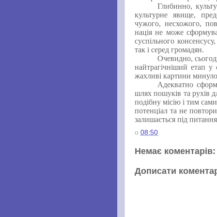
Глибинно, культу
культурне явище, пре
чужого, несхожого, по
нація не може сформува
суспільного консенсусу,
так і серед громадян.
Очевидно, сьогод
найтрагічніший етап у 
жахливі картини минулог
Адекватно сформ
шлях пошуків та рухів дл
подібну місію і тим сам
потенціал та не повтор
залишається під питан
о
08:50
Немає коментарів:
Дописати комента