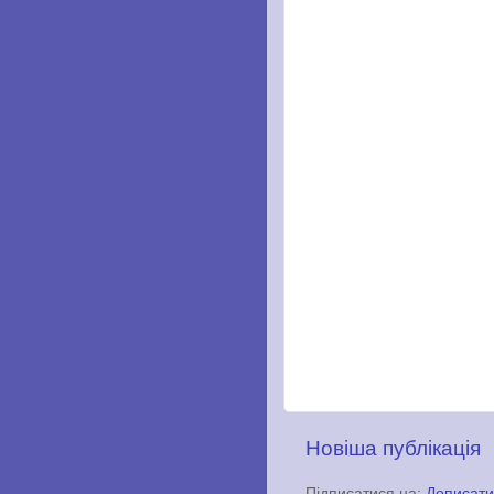
Новіша публікація
Підписатися на:
Дописати