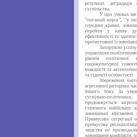
результат, деградація
суспільства.
У
цих умовах ми 
“
поганий ворог
”
,
“
у ни
середині країни, зовні
перейти у канву дум
ефективності та здатно
протистоянні із зовнішн
Запорукою успіху
управління політичним
рівнем політичної т
соціокультурної гомог
інакшості та автентичн
та гідності особистості.
Збереження уніт
агресивної риторики час
іншого боку. За умов
суспільно-політични
продовжується загрозл
становить найбільшу з
зовнішньої військової
Примусова сегрегації о
примусова ресоціалізац
людства не призводила
невирішені конфлікти, п