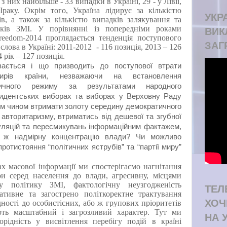
з них найбільше - 33 випадки в Україні, 29 - у Лівії,
Іраку. Окрім того, Україна лідирує за кількістю
УКРА
в, а також за кількістю випадків залякування та
ків ЗМІ. У порівнянні із попередніми роками
ВИК
reedom-2014 проглядається тенденція поступового
ЗАГ
слова в Україні: 2011-2012
- 116 позиція, 2013 – 126
 рік – 127 позиція.
вається і що призводить до поступової втрати
нтирів країни, незважаючи на встановлення
ітичного режиму за результатами народного
идентських виборах та виборах у Верховну Раду
ким чином втримати золоту середину демократичного
 авторитаризму, втриматись від дешевої та згубної
уляцій та пересмикувань інформаційним фактажем,
о ж надмірну концентрацію влади? Чи можливо
 протистояння
“
політичних яструбів
”
та
“
партії миру
”
ах масової інформації ми спостерігаємо нагнітання
ри серед населення до влади, агресивну, місцями
ну політику ЗМІ, фактологічну неузгодженість
ТЕЛ
уативне та загострено політкоректне трактування
ХОЧ
ідності до особистісних, або ж групових пріоритетів
ть масштабний і загрозливий характер. Тут ми
НА 
орідність у висвітлення перебігу подій в країні