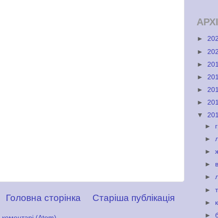
АРХ
►
20
►
20
►
20
►
20
►
20
►
20
▼
20
►
►
►
►
►
►
Головна сторінка
Старіша публікація
►
►
 коментарі (Atom)