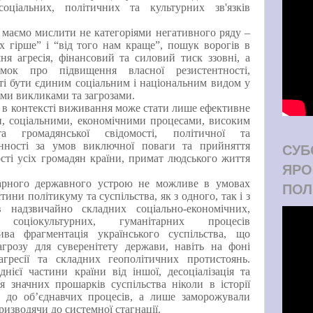
 соціальних, політичних та культурних зв'язків
маємо мислити не категоріями негативного ряду –
х гірше
”
і
“
від того нам краще
”
, пошук ворогів в
шня агресія, фінансовий та силовий тиск ззовні, а
ок про підвищення власної резистентності,
сті бути єдиним соціальним і національним видом у
іми викликами та загрозами.
 в контексті виживання може стати лише ефективне
и, соціальними, економічними процесами, високим
а громадянської свідомості, політичної та
енності за умов виключної поваги та прийняття
СУБ
ості усіх громадян країни, примат людського життя
ЯРО
арного державного устрою не можливе в умовах
ПОЛ
тини політикуму та суспільства, як з одн
ого
, так і з
 надзвичайно складних соціально-економічних,
х, соціокультурних, гуманітарних процесів
ива фрагментація українського суспільства, що
агрозу для суверенітету держави, навіть на фоні
 агресії та складних геополітичних протистоянь.
днієї частини країни від іншої, десоціалізація та
ія значних прошарків суспільства ніколи в історії
 до об’єднавчих процесів, а лише заморожували
ризводячи до системної стагнації.