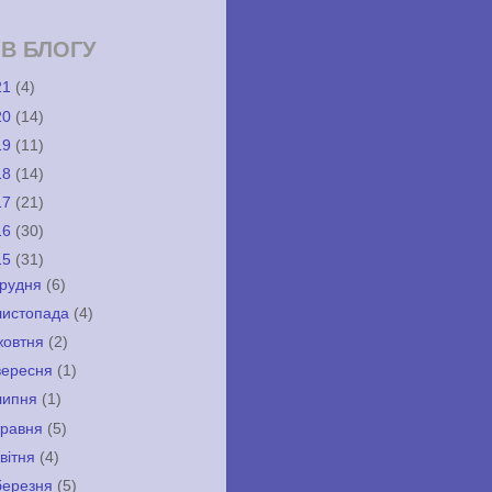
ІВ БЛОГУ
21
(4)
20
(14)
19
(11)
18
(14)
17
(21)
16
(30)
15
(31)
грудня
(6)
листопада
(4)
жовтня
(2)
вересня
(1)
липня
(1)
травня
(5)
квітня
(4)
березня
(5)