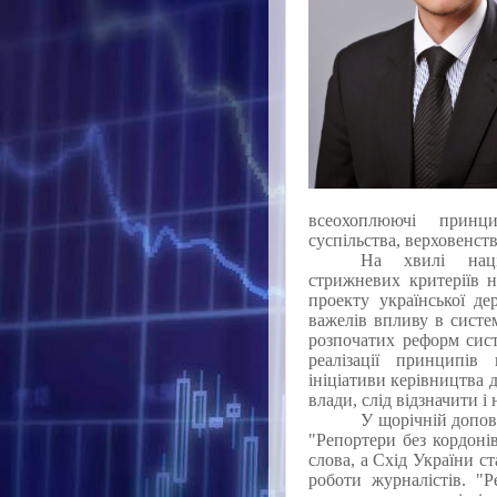
всеохоплюючі принци
суспільства, верховенств
На хвилі наці
стрижневих критеріїв н
проекту української де
важелів впливу в систем
розпочатих реформ сис
реалізації принципів
ініціативи керівництва 
влади, слід відзначити і
У щорічній допові
"Репортери без кордоні
слова, а
Схід України ст
роботи журналістів.
"Ре