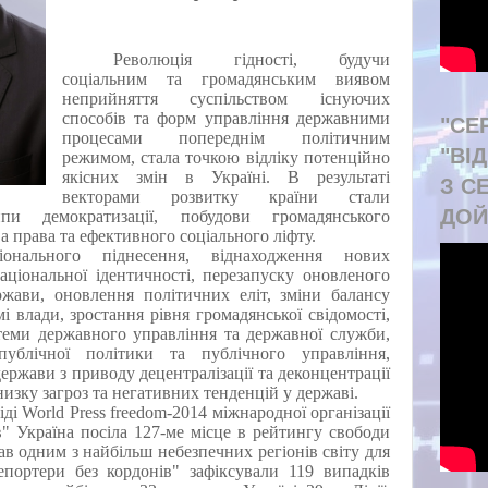
Революція гідності, будучи
соціальним та громадянським виявом
неприйняття суспільством існуючих
способів та форм управління державними
"СЕ
процесами попереднім політичним
"ВІ
режимом, стала точкою відліку потенційно
якісних змін в Україні. В результаті
З С
векторами розвитку країни стали
ДОЙ
пи демократизації, побудови громадянського
а права та ефективного соціального ліфту.
онального піднесення, віднаходження нових
аціональної ідентичності, перезапуску оновленого
ржави, оновлення політичних еліт, зміни балансу
і влади, зростання рівня громадянської свідомості,
теми державного управління та державної служби,
 публічної політики та публічного управління,
держави з приводу децентралізації та деконцентрації
 низку загроз та негативних тенденцій у державі.
ді World Press freedom-2014 міжнародної організації
в" Україна посіла 127-ме місце в рейтингу свободи
ав одним з найбільш небезпечних регіонів світу для
портери без кордонів" зафіксували 119 випадків