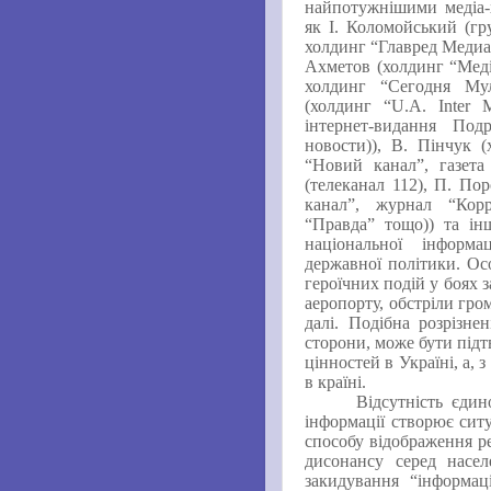
найпотужнішими медіа-х
як І. Коломойський (гр
холдинг “Главред Медиа
Ахметов (холдинг “Меді
холдинг “Сегодня Мул
(
холдинг “U.A. Inter 
інтернет-видання Под
новости)
), В. Пінчук (
“Новий канал”, газета
(телеканал 112), П. По
канал”, журнал “Корр
“Правда” тощо)
) та ін
національної інформ
державної політики. Ос
героїчних подій у боях 
аеропорту, обстріли гро
далі. Подібна розрізнен
сторони, може бути під
цінностей в Україні, а, з
в країні.
Відсутність єди
інформації створює ситу
способу відображення ре
дисонансу серед насел
закидування
“
інформа