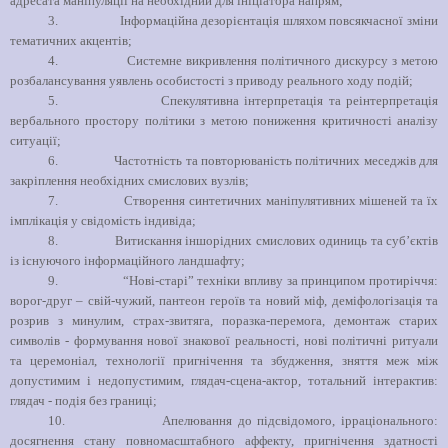
адресата маніпуляції на необхідний для ініціатора напрям;
3.
Інформаційна дезорієнтація шляхом повсякчасної зміни
тематичних акцентів;
4.
Системне викривлення політичного дискурсу з метою
розбалансування уявлень особистості з приводу реального ходу подій;
5.
Спекулятивна інтерпретація та реінтерпретація
вербального простору політики з метою пониження критичності аналізу
ситуації;
6.
Частотність та повторюваність політичних меседжів для
закріплення необхідних смислових вузлів;
7.
Створення синтетичних маніпулятивних мішеней та їх
імплікація у свідомість індивіда;
8.
Витискання іншорідних смислових одиниць та суб’єктів
із існуючого інформаційного ландшафту;
9.
“Нові-старі” техніки впливу за принципом протиріччя:
ворог-друг – свій-чужий, пантеон героїв та новий міф, деміфологізація та
розрив з минулим, страх-звитяга, поразка-перемога, демонтаж старих
символів - формування нової знакової реальності, нові політичні ритуали
та церемоніал, технології пригнічення та збудження, зняття меж між
допустимим і недопустимим, глядач-сцена-актор, тотальний інтерактив:
глядач - подія без границі;
10.
Апелювання до підсвідомого, ірраціонального:
досягнення стану повномасштабного аффекту, пригнічення здатності