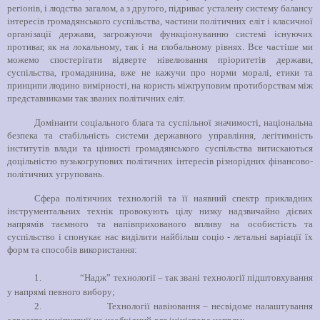
регіонів, і людства загалом, а з другого, підриває усталену систему балансу
інтересів громадянського суспільства, частини політичних еліт і класичної
організації держави, загрожуючи функціонуванню системі існуючих
противаг, як на локальному, так і на глобальному рівнях. Все частіше ми
можемо спостерігати відверте нівелювання пріоритетів держави,
суспільства, громадянина, вже не кажучи про норми моралі, етики та
принципи людино вимірності, на користь міжгруповим протиборствам між
представниками так званих політичних еліт.
Домінанти соціального блага та суспільної значимості, національна
безпека та стабільність системи державного управління, легітимність
інститутів влади та цінності громадянського суспільства витискаються
доцільністю вузькогрупових політичних інтересів різнорідних фінансово-
політичних угруповань.
Сфера політичних технологій та її наявний спектр прикладних
інструментальних технік провокують цілу низку надзвичайно дієвих
напрямів таємного та напівприхованого впливу на особистість та
суспільство і спонукає нас виділити найбільш соціо - летальні варіації їх
форм та способів використання:
1.
“Надж” технології – так звані технології підштовхування
у напрямі певного вибору;
2.
Технології навіювання – несвідоме налаштування