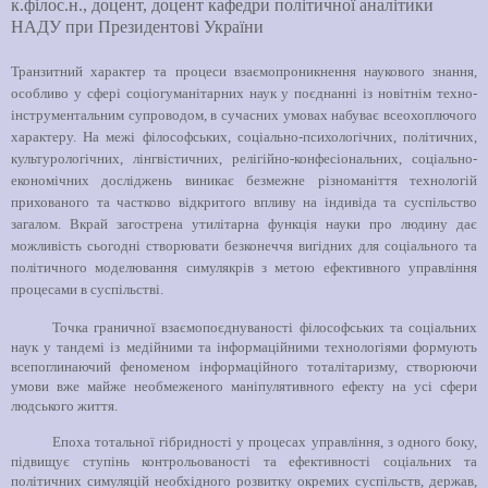
к.філос.н., доцент, доцент кафедри політичної аналітики
НАДУ при Президентові України
Транзитний характер та процеси взаємопроникнення наукового знання,
особливо у сфері соціогуманітарних наук у поєднанні із новітнім техно-
інструментальним супроводом, в сучасних умовах набуває всеохоплючого
характеру. На межі філософських, соціально-психологічних, політичних,
культурологічних, лінгвістичних, релігійно-конфесіональних, соціально-
економічних досліджень виникає безмежне різноманіття технологій
прихованого та частково відкритого впливу на індивіда та суспільство
загалом. Вкрай загострена утилітарна функція науки про людину дає
можливість сьогодні створювати безконеччя вигідних для соціального та
політичного моделювання симулякрів з метою ефективного управління
процесами в суспільстві.
Точка граничної взаємопоєднуваності філософських та соціальних
наук у тандемі із медійними та інформаційними технологіями формують
всепоглинаючий феноменом інформаційного тоталітаризму, створюючи
умови вже майже необмеженого маніпулятивного ефекту на усі сфери
людського життя.
Епоха тотальної гібридності у процесах управління, з одного боку,
підвищує ступінь контрольованості та ефективності соціальних та
політичних симуляцій необхідного розвитку окремих суспільств, держав,