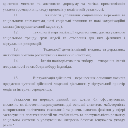
критично мислити та апелювати дорозуму та логіки, примітивізація
уявлень громадян з приводу процесів у політичній реальності;
11.
Технології управління соціальними мережами та
соціальними спільнотами, нові соціальні площини та нові комунікаційні
канали (інструментальний характер);
12.
Технології маргіналізації недопустимих для актуального
соціального тренду груп людей та створення для них фізичних і
віртуальних резервацій;
13.
Технології делегітимізації владних та державних
інституцій з метою розхитування політичної системи;
14.
Ілюзія поліваріативного вибору – створення ілюзії
плюральності та свободи вибору індивіда;
15.
Віртуалізація дійсності – перенесення основних масивів
предметно-чуттєвої дійсності людської діяльності у віртуальний простір
медіа та інтернет середовища.
Зважаючи на порядок денний, ми хотіли би сформулювати,
виключно як гіпотетичнеприпущення, дві основні антитези: майстерність
використання політичних технологій та рівень навичок фахівця у сфері
застосування політтехнологій чи стабільність та поступальність розвитку
соціальної системи з урахуванням інтересів безпеки існуючого укладу
речей?