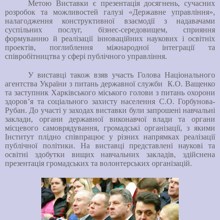
Метою Виставки є презентація досягнень, сучасних
розробок та можливостей галузі «Державне управління»,
налагодження конструктивної взаємодії з надавачами
суспільних послуг, бізнес-середовищем, сприяння
формуванню й реалізації інноваційних наукових і освітніх
проектів, поглиблення міжнародної інтеграції та
співробітництва у сфері публічного управління.
У виставці також взяв участь Голова Національного
агентства України з питань державної служби К.О. Ващенко
та заступник Харківського міського голови з питань охорони
здоров’я та соціального захисту населення С.О. Горбунова-
Рубан.
До участі у заходах виставки були запрошені навчальні
заклади, органи державної виконавчої влади та органи
місцевого самоврядування, громадські організації, з якими
Інститут плідно співпрацює у різних напрямках реалізації
публічної політики. На виставці представлені наукові та
освітні здобутки вищих навчальних закладів, здійснена
презентація громадських та волонтерських організацій.