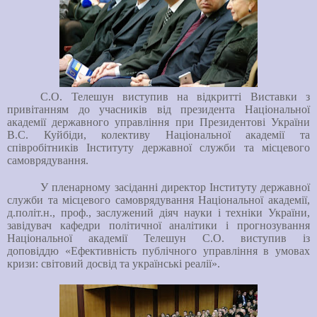
С.О. Телешун виступив на відкритті Виставки з
привітанням до учасників від президента Національної
академії державного управління при Президентові України
В.С. Куйбіди, колективу Національної академії та
співробітників Інституту державної служби та місцевого
самоврядування.
У пленарному засіданні директор Інституту державної
служби та місцевого самоврядування Національної академії,
д.політ.н., проф., заслужений діяч науки і техніки України,
завідувач кафедри політичної аналітики і прогнозування
Національної академії Телешун С.О. виступив із
доповіддю «Ефективність публічного управління в умовах
кризи: світовий досвід та українські реалії».