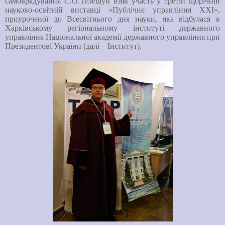
самоврядування С.О.Телешун взяв участь у третій щорічній
науково-освітній виставці «Публічне управління XXI»,
приуроченої до Всесвітнього дня науки, яка відбулася в
Харківському регіональному інституті державного
управління Національної академії державного управління при
Президентові України (далі ‒ Інститут).